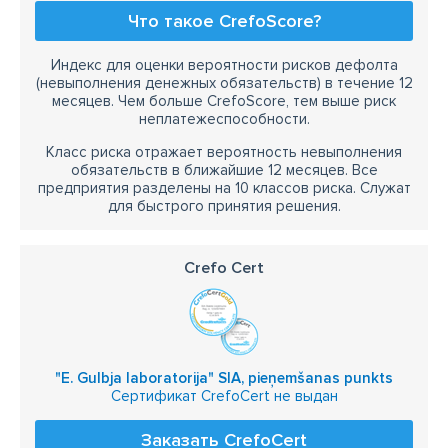
Что такое CrefoScore?
Индекс для оценки вероятности рисков дефолта
(невыполнения денежных обязательств) в течение 12
месяцев. Чем больше CrefoScore, тем выше риск
неплатежеспособности.
Класс риска отражает вероятность невыполнения
обязательств в ближайшие 12 месяцев. Все
предприятия разделены на 10 классов риска. Служат
для быстрого принятия решения.
Crefo Cert
"E. Gulbja laboratorija" SIA, pieņemšanas punkts
Сертификат CrefoCert не выдан
Заказать CrefoCert