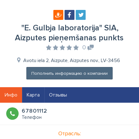
"E. Gulbja laboratorija" SIA,
Aizputes pieņemšanas punkts
0
Avotu iela 2, Aizpute, Aizputes nov., LV-3456
Пополнить информацию о компании
Инфо
Карта
Отзывы
67801112
Телефон
Отрасль: