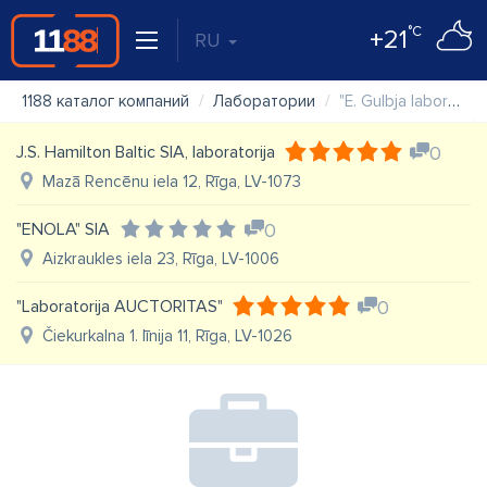
°C
+21
RU
1188 каталог компаний
Лаборатории
"E. Gulbja laboratorija" SIA, Aizputes pieņemšanas punkts
J.S. Hamilton Baltic SIA, laboratorija
0
Mazā Rencēnu iela 12, Rīga, LV-1073
"ENOLA" SIA
0
Aizkraukles iela 23, Rīga, LV-1006
"Laboratorija AUCTORITAS"
0
Čiekurkalna 1. līnija 11, Rīga, LV-1026