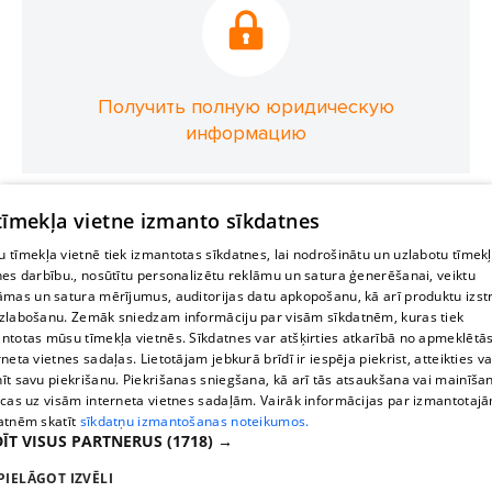
Получить полную юридическую
информацию
 tīmekļa vietne izmanto sīkdatnes
 tīmekļa vietnē tiek izmantotas sīkdatnes, lai nodrošinātu un uzlabotu tīmek
nes darbību., nosūtītu personalizētu reklāmu un satura ģenerēšanai, veiktu
āmas un satura mērījumus, auditorijas datu apkopošanu, kā arī produktu izst
zlabošanu. Zemāk sniedzam informāciju par visām sīkdatnēm, kuras tiek
ntotas mūsu tīmekļa vietnēs. Sīkdatnes var atšķirties atkarībā no apmeklētā
rneta vietnes sadaļas. Lietotājam jebkurā brīdī ir iespēja piekrist, atteikties va
īt savu piekrišanu. Piekrišanas sniegšana, kā arī tās atsaukšana vai mainīša
ecas uz visām interneta vietnes sadaļām. Vairāk informācijas par izmantotaj
atnēm skatīt
sīkdatņu izmantošanas noteikumos.
ĪT VISUS PARTNERUS
(1718) →
PIELĀGOT IZVĒLI