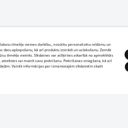
zlabotu tīmekļa vietnes darbību., nosūtītu personalizētu reklāmu un
as datu apkopošanu, kā arī produktu izstrādi un uzlabošanu. Zemāk
su tīmekļa vietnēs. Sīkdatnes var atšķirties atkarībā no apmeklētās
, atteikties vai mainīt savu piekrišanu. Piekrišanas sniegšana, kā arī
adaļām. Vairāk informācijas par izmantotajām sīkdatnēm skatīt
ĒRĶĒŠANA
FUNKCIONĀLĀS
NEKLASIFICĒTĀS
Полное или ч
obligātās
Statistikas
Mērķēšana
Funkcionālās
Neklasificētās
копирование 