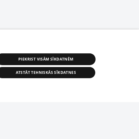
PIEKRIST VISĀM SĪKDATNĒM
ATSTĀT TEHNISKĀS SĪKDATNES
астичное распространение или
информации из баз данных 1188 в