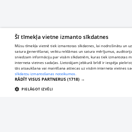
Šī tīmekļa vietne izmanto sīkdatnes
Mūsu tīmekļa vietnē tiek izmantotas sīkdatnes, lai nodrošinātu un u
satura ģenerēšanai, veiktu reklāmas un satura mērījumus, auditorij
sniedzam informāciju par visām sīkdatnēm, kuras tiek izmantotas mū
interneta vietnes sadaļas. Lietotājam jebkurā brīdī ir iespēja piekrist
tās atsaukšana vai mainīšana attiecas uz visām interneta vietnes s
sīkdatņu izmantošanas noteikumos.
RĀDĪT VISUS PARTNERUS
(1718) →
PIELĀGOT IZVĒLI
TEHNISKĀS/OBLIGĀTĀS
STATISTIKAS
M
Tehniskās/