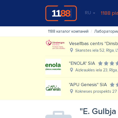
RU
1188 pl
1188 каталог компаний
Лаборатори
Veselības centrs ''Dinsb
Skanstes iela 52, Rīga, 
"ENOLA" SIA
Aizkraukles iela 23, Rīga
"APU Genesis" SIA
Kokneses prospekts 27 -
"E. Gulbja