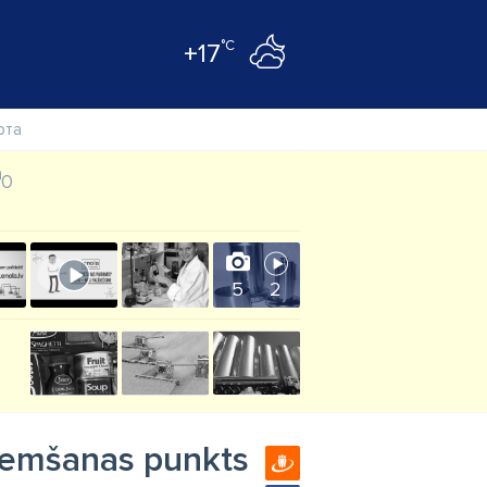
°C
+17
рта
0
5
2
eņemšanas punkts