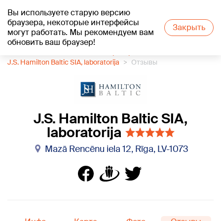
Вы используете старую версию
+18
°C
браузера, некоторые интерфейсы
Закрыть
могут работать. Мы рекомендуем вам
обновить ваш браузер!
1188 каталог компаний
Лаборатории
J.S. Hamilton Baltic SIA, laboratorija
Отзывы
J.S. Hamilton Baltic SIA,
laboratorija
Mazā Rencēnu iela 12, Rīga, LV-1073