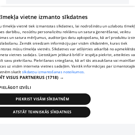
 tīmekļa vietne izmanto sīkdatnes
 tīmekļa vietnē tiek izmantotas sīkdatnes, lai nodrošinātu un uzlabotu tīmek
nes darbību., nosūtītu personalizētu reklāmu un satura ģenerēšanai, veiktu
āmas un satura mērījumus, auditorijas datu apkopošanu, kā arī produktu izst
zlabošanu. Zemāk sniedzam informāciju par visām sīkdatnēm, kuras tiek
ntotas mūsu tīmekļa vietnēs. Sīkdatnes var atšķirties atkarībā no apmeklētā
rneta vietnes sadaļas. Lietotājam jebkurā brīdī ir iespēja piekrist, atteikties va
īt savu piekrišanu. Piekrišanas sniegšana, kā arī tās atsaukšana vai mainīša
ecas uz visām interneta vietnes sadaļām. Vairāk informācijas par izmantotaj
atnēm skatīt
sīkdatņu izmantošanas noteikumos.
ĪT VISUS PARTNERUS
(1718) →
PIELĀGOT IZVĒLI
PIEKRIST VISĀM SĪKDATNĒM
ATSTĀT TEHNISKĀS SĪKDATNES
TEHNISKĀS/OBLIGĀTĀS
STATISTIKAS
MĒRĶĒŠANA