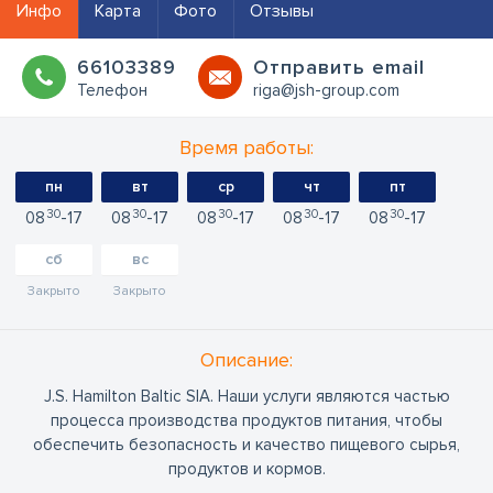
Инфо
Карта
Фото
Отзывы
66103389
Oтправить email
Телефон
riga@jsh-group.com
Время работы:
пн
вт
ср
чт
пт
30
30
30
30
30
08
17
08
17
08
17
08
17
08
17
сб
вс
Закрыто
Закрыто
Oписание:
J.S. Hamilton Baltic SIA. Наши услуги являются частью
процесса производства продуктов питания, чтобы
обеспечить безопасность и качество пищевого сырья,
продуктов и кормов.