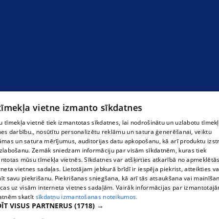
 tīmekļa vietne izmanto sīkdatnes
 tīmekļa vietnē tiek izmantotas sīkdatnes, lai nodrošinātu un uzlabotu tīmek
nes darbību., nosūtītu personalizētu reklāmu un satura ģenerēšanai, veiktu
āmas un satura mērījumus, auditorijas datu apkopošanu, kā arī produktu izst
zlabošanu. Zemāk sniedzam informāciju par visām sīkdatnēm, kuras tiek
ntotas mūsu tīmekļa vietnēs. Sīkdatnes var atšķirties atkarībā no apmeklētā
rneta vietnes sadaļas. Lietotājam jebkurā brīdī ir iespēja piekrist, atteikties va
īt savu piekrišanu. Piekrišanas sniegšana, kā arī tās atsaukšana vai mainīša
ecas uz visām interneta vietnes sadaļām. Vairāk informācijas par izmantotaj
atnēm skatīt
sīkdatņu izmantošanas noteikumos.
ĪT VISUS PARTNERUS
(1718) →