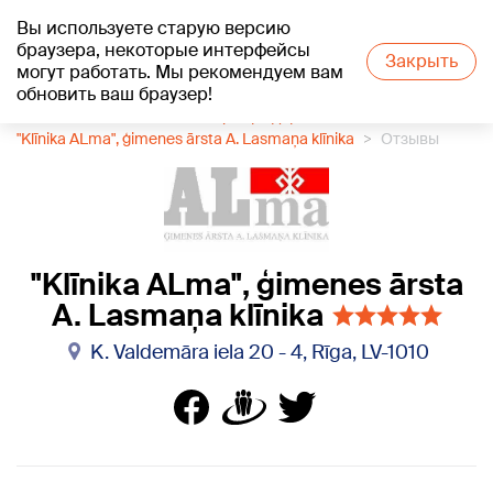
Вы используете старую версию
+16
°C
браузера, некоторые интерфейсы
Закрыть
могут работать. Мы рекомендуем вам
обновить ваш браузер!
1188 каталог компаний
Центр здоровья
"Klīnika ALma", ģimenes ārsta A. Lasmaņa klīnika
Отзывы
"Klīnika ALma", ģimenes ārsta
A. Lasmaņa klīnika
K. Valdemāra iela 20 - 4, Rīga, LV-1010