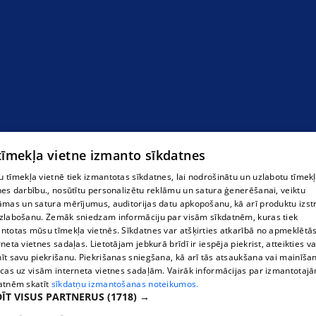
Д-р ЕВГЕНИЙ БОНДИН, семейный врач,
педиатр.
 tīmekļa vietne izmanto sīkdatnes
 tīmekļa vietnē tiek izmantotas sīkdatnes, lai nodrošinātu un uzlabotu tīmek
nes darbību., nosūtītu personalizētu reklāmu un satura ģenerēšanai, veiktu
āmas un satura mērījumus, auditorijas datu apkopošanu, kā arī produktu izst
zlabošanu. Zemāk sniedzam informāciju par visām sīkdatnēm, kuras tiek
ntotas mūsu tīmekļa vietnēs. Sīkdatnes var atšķirties atkarībā no apmeklētā
rneta vietnes sadaļas. Lietotājam jebkurā brīdī ir iespēja piekrist, atteikties va
īt savu piekrišanu. Piekrišanas sniegšana, kā arī tās atsaukšana vai mainīša
ecas uz visām interneta vietnes sadaļām. Vairāk informācijas par izmantotaj
atnēm skatīt
sīkdatņu izmantošanas noteikumos.
ĪT VISUS PARTNERUS
(1718) →