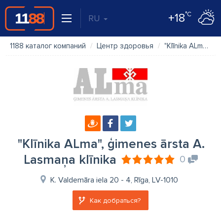
°C
+18
RU
1188 каталог компаний
Центр здоровья
"Klīnika ALma", ģimenes ārsta A. Lasmaņa klīnika
"Klīnika ALma", ģimenes ārsta A.
Lasmaņa klīnika
0
K. Valdemāra iela 20 - 4, Rīga, LV-1010
Как добраться?