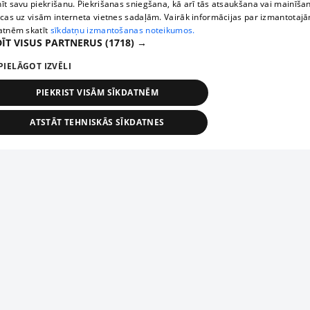
īt savu piekrišanu. Piekrišanas sniegšana, kā arī tās atsaukšana vai mainīša
ecas uz visām interneta vietnes sadaļām. Vairāk informācijas par izmantotaj
atnēm skatīt
sīkdatņu izmantošanas noteikumos.
ĪT VISUS PARTNERUS
(1718) →
PIELĀGOT IZVĒLI
PIEKRIST VISĀM SĪKDATNĒM
ATSTĀT TEHNISKĀS SĪKDATNES
TEHNISKĀS/OBLIGĀTĀS
STATISTIKAS
MĒRĶĒŠANA
FUNKCIONĀLĀS
NEKLASIFICĒTĀS
ehniskās/obligātās
Statistikas
Mērķēšana
Funkcionālās
Neklasificēt
niskās/obligātās sīkdatnes nepieciešamas, lai lietotājs varētu brīvi apmeklēt un pārlūk
Добавь свое предприятие
ekļa vietni un izmantot tās piedāvātās iespējas. Bez šīm sīkdatnēm tīmekļa vietne neva
nvērtīgi darboties un sniegt lietotājam nepieciešamo informāciju.
Если твоего предприятия нет в нашей базе данных,