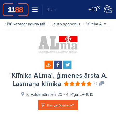
°C
+13
RU
1188 каталог компаний
Центр здоровья
"Klīnika ALma", ģimenes ārsta A. Lasmaņa klīnika
"Klīnika ALma", ģimenes ārsta A.
Lasmaņa klīnika
0
K. Valdemāra iela 20 - 4, Rīga, LV-1010
Как добраться?