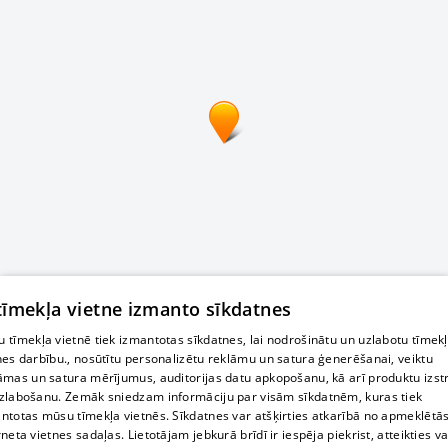
 tīmekļa vietne izmanto sīkdatnes
 tīmekļa vietnē tiek izmantotas sīkdatnes, lai nodrošinātu un uzlabotu tīmek
nes darbību., nosūtītu personalizētu reklāmu un satura ģenerēšanai, veiktu
āmas un satura mērījumus, auditorijas datu apkopošanu, kā arī produktu izst
zlabošanu. Zemāk sniedzam informāciju par visām sīkdatnēm, kuras tiek
ntotas mūsu tīmekļa vietnēs. Sīkdatnes var atšķirties atkarībā no apmeklētā
rneta vietnes sadaļas. Lietotājam jebkurā brīdī ir iespēja piekrist, atteikties va