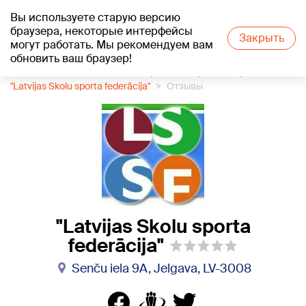
Вы используете старую версию
+21
°C
браузера, некоторые интерфейсы
Закрыть
могут работать. Мы рекомендуем вам
обновить ваш браузер!
1188 каталог компаний
Спортивные организации
"Latvijas Skolu sporta federācija"
Отзывы
"Latvijas Skolu sporta
federācija"
Senču iela 9A, Jelgava, LV-3008