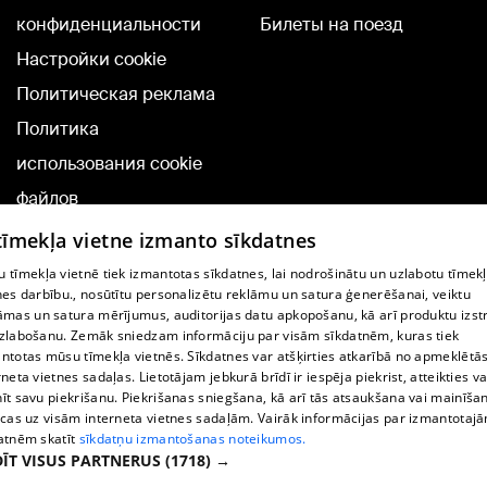
конфиденциальности
Билеты на поезд
Настройки cookie
Политическая реклама
Политика
использования cookie
файлов
Добавление
 tīmekļa vietne izmanto sīkdatnes
комментариев
 tīmekļa vietnē tiek izmantotas sīkdatnes, lai nodrošinātu un uzlabotu tīmek
nes darbību., nosūtītu personalizētu reklāmu un satura ģenerēšanai, veiktu
āmas un satura mērījumus, auditorijas datu apkopošanu, kā arī produktu izst
TВ-программа
zlabošanu. Zemāk sniedzam informāciju par visām sīkdatnēm, kuras tiek
Условия договора
ntotas mūsu tīmekļa vietnēs. Sīkdatnes var atšķirties atkarībā no apmeklētā
rneta vietnes sadaļas. Lietotājam jebkurā brīdī ir iespēja piekrist, atteikties va
360 Ziņu kontakti
īt savu piekrišanu. Piekrišanas sniegšana, kā arī tās atsaukšana vai mainīša
ecas uz visām interneta vietnes sadaļām. Vairāk informācijas par izmantotaj
Helio Media
atnēm skatīt
sīkdatņu izmantošanas noteikumos.
ĪT VISUS PARTNERUS
(1718) →
Служба помощи портала: э-почта -
info@1188.lv