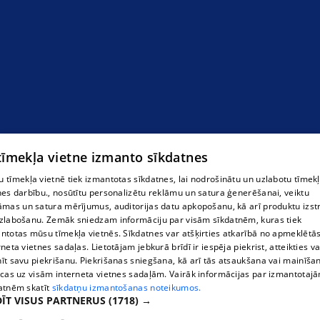
спортивные соревнования в школах
 tīmekļa vietne izmanto sīkdatnes
 tīmekļa vietnē tiek izmantotas sīkdatnes, lai nodrošinātu un uzlabotu tīmek
nes darbību., nosūtītu personalizētu reklāmu un satura ģenerēšanai, veiktu
āmas un satura mērījumus, auditorijas datu apkopošanu, kā arī produktu izst
zlabošanu. Zemāk sniedzam informāciju par visām sīkdatnēm, kuras tiek
ntotas mūsu tīmekļa vietnēs. Sīkdatnes var atšķirties atkarībā no apmeklētā
rneta vietnes sadaļas. Lietotājam jebkurā brīdī ir iespēja piekrist, atteikties va
īt savu piekrišanu. Piekrišanas sniegšana, kā arī tās atsaukšana vai mainīša
ecas uz visām interneta vietnes sadaļām. Vairāk informācijas par izmantotaj
atnēm skatīt
sīkdatņu izmantošanas noteikumos.
ĪT VISUS PARTNERUS
(1718) →