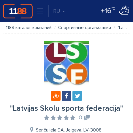
°C
+16
RU
1188 каталог компаний
Спортивные организации
"Latvijas Skolu sporta federācija"
"Latvijas Skolu sporta federācija"
0
Senču iela 9A, Jelgava, LV-3008