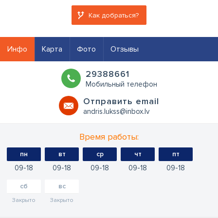
Как добраться?
Инфо
Карта
Фото
Отзывы
29388661
Мобильный телефон
Oтправить email
andris.lukss@inbox.lv
Время работы:
пн
вт
ср
чт
пт
09
18
09
18
09
18
09
18
09
18
сб
вс
Закрыто
Закрыто