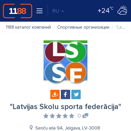
°C
+24
RU
1188 каталог компаний
Спортивные организации
"Latvijas Skolu sporta federācija"
"Latvijas Skolu sporta federācija"
0
Senču iela 9A, Jelgava, LV-3008