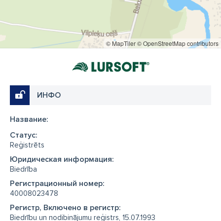
© MapTiler
© OpenStreetMap contributors
ИНФО
Название:
Cтатус:
Reģistrēts
Юридическая информация:
Biedrība
Регистрационный номер:
40008023478
Регистр, Включено в регистр:
Biedrību un nodibinājumu reģistrs, 15.07.1993