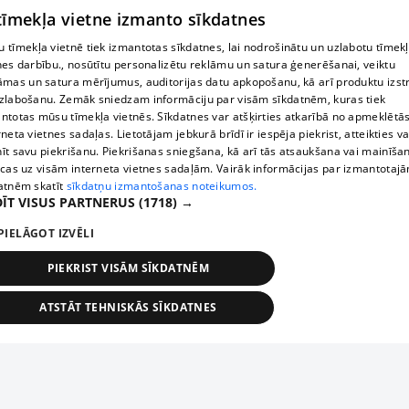
 tīmekļa vietne izmanto sīkdatnes
 tīmekļa vietnē tiek izmantotas sīkdatnes, lai nodrošinātu un uzlabotu tīmek
nes darbību., nosūtītu personalizētu reklāmu un satura ģenerēšanai, veiktu
āmas un satura mērījumus, auditorijas datu apkopošanu, kā arī produktu izst
zlabošanu. Zemāk sniedzam informāciju par visām sīkdatnēm, kuras tiek
ntotas mūsu tīmekļa vietnēs. Sīkdatnes var atšķirties atkarībā no apmeklētā
rneta vietnes sadaļas. Lietotājam jebkurā brīdī ir iespēja piekrist, atteikties va
īt savu piekrišanu. Piekrišanas sniegšana, kā arī tās atsaukšana vai mainīša
ecas uz visām interneta vietnes sadaļām. Vairāk informācijas par izmantotaj
atnēm skatīt
sīkdatņu izmantošanas noteikumos.
ĪT VISUS PARTNERUS
(1718) →
PIELĀGOT IZVĒLI
PIEKRIST VISĀM SĪKDATNĒM
ATSTĀT TEHNISKĀS SĪKDATNES
TEHNISKĀS/OBLIGĀTĀS
STATISTIKAS
MĒRĶĒŠANA
FUNKCIONĀLĀS
NEKLASIFICĒTĀS