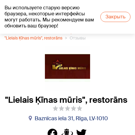
Вы используете старую версию
+17
°C
браузера, некоторые интерфейсы
Закрыть
могут работать. Мы рекомендуем вам
обновить ваш браузер!
1188 каталог компаний
Ресторан
"Lielais Ķīnas mūris", restorāns
Отзывы
"Lielais Ķīnas mūris", restorāns
Baznīcas iela 31, Rīga, LV-1010