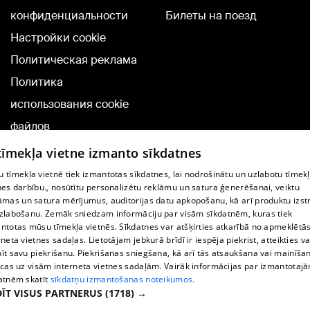
конфиденциальности
Билеты на поезд
Настройки cookie
Политическая реклама
Политика
использования cookie
файлов
Добавление
 tīmekļa vietne izmanto sīkdatnes
комментариев
 tīmekļa vietnē tiek izmantotas sīkdatnes, lai nodrošinātu un uzlabotu tīmek
nes darbību., nosūtītu personalizētu reklāmu un satura ģenerēšanai, veiktu
āmas un satura mērījumus, auditorijas datu apkopošanu, kā arī produktu izst
TВ-программа
zlabošanu. Zemāk sniedzam informāciju par visām sīkdatnēm, kuras tiek
Условия договора
ntotas mūsu tīmekļa vietnēs. Sīkdatnes var atšķirties atkarībā no apmeklētā
rneta vietnes sadaļas. Lietotājam jebkurā brīdī ir iespēja piekrist, atteikties va
360 Ziņu kontakti
īt savu piekrišanu. Piekrišanas sniegšana, kā arī tās atsaukšana vai mainīša
ecas uz visām interneta vietnes sadaļām. Vairāk informācijas par izmantotaj
Helio Media
atnēm skatīt
sīkdatņu izmantošanas noteikumos.
ĪT VISUS PARTNERUS
(1718) →
Служба помощи портала: э-почта -
info@1188.lv