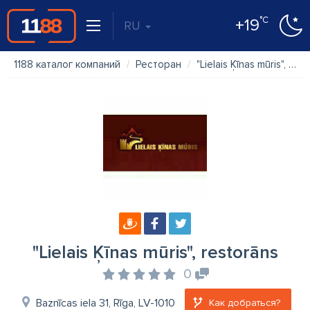
°C
+19
RU
1188 каталог компаний
Ресторан
"Lielais Ķīnas mūris", restorāns
"Lielais Ķīnas mūris", restorāns
0
Baznīcas iela 31, Rīga, LV-1010
Как добраться?