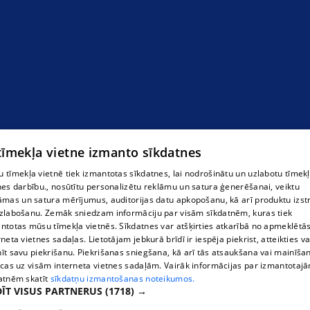
Китайские блюда
 tīmekļa vietne izmanto sīkdatnes
 tīmekļa vietnē tiek izmantotas sīkdatnes, lai nodrošinātu un uzlabotu tīmek
nes darbību., nosūtītu personalizētu reklāmu un satura ģenerēšanai, veiktu
āmas un satura mērījumus, auditorijas datu apkopošanu, kā arī produktu izst
zlabošanu. Zemāk sniedzam informāciju par visām sīkdatnēm, kuras tiek
ntotas mūsu tīmekļa vietnēs. Sīkdatnes var atšķirties atkarībā no apmeklētā
rneta vietnes sadaļas. Lietotājam jebkurā brīdī ir iespēja piekrist, atteikties va
īt savu piekrišanu. Piekrišanas sniegšana, kā arī tās atsaukšana vai mainīša
ecas uz visām interneta vietnes sadaļām. Vairāk informācijas par izmantotaj
atnēm skatīt
sīkdatņu izmantošanas noteikumos.
ĪT VISUS PARTNERUS
(1718) →