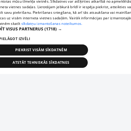
ntotas mūsu tīmekļa vietnēs. Sīkdatnes var atšķirties atkarībā no apmeklētā
rneta vietnes sadaļas. Lietotājam jebkurā brīdī ir iespēja piekrist, atteikties va
īt savu piekrišanu. Piekrišanas sniegšana, kā arī tās atsaukšana vai mainīša
ecas uz visām interneta vietnes sadaļām. Vairāk informācijas par izmantotaj
atnēm skatīt
sīkdatņu izmantošanas noteikumos.
ĪT VISUS PARTNERUS
(1718) →
PIELĀGOT IZVĒLI
PIEKRIST VISĀM SĪKDATNĒM
ATSTĀT TEHNISKĀS SĪKDATNES
TEHNISKĀS/OBLIGĀTĀS
STATISTIKAS
MĒRĶĒŠANA
FUNKCIONĀLĀS
NEKLASIFICĒTĀS
ehniskās/obligātās
Statistikas
Mērķēšana
Funkcionālās
Neklasificēt
niskās/obligātās sīkdatnes nepieciešamas, lai lietotājs varētu brīvi apmeklēt un pārlūk
Добавь свое предприятие
ekļa vietni un izmantot tās piedāvātās iespējas. Bez šīm sīkdatnēm tīmekļa vietne neva