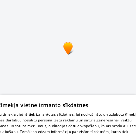
 tīmekļa vietne izmanto sīkdatnes
 tīmekļa vietnē tiek izmantotas sīkdatnes, lai nodrošinātu un uzlabotu tīmek
nes darbību., nosūtītu personalizētu reklāmu un satura ģenerēšanai, veiktu
āmas un satura mērījumus, auditorijas datu apkopošanu, kā arī produktu izst
zlabošanu. Zemāk sniedzam informāciju par visām sīkdatnēm, kuras tiek