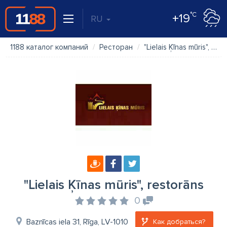
°C
+19
RU
1188 каталог компаний
Ресторан
"Lielais Ķīnas mūris", restorāns
"Lielais Ķīnas mūris", restorāns
0
Baznīcas iela 31, Rīga, LV-1010
Как добраться?