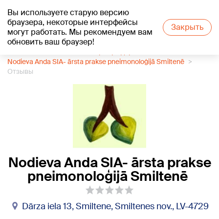
Вы используете старую версию
+20
°C
браузера, некоторые интерфейсы
Закрыть
могут работать. Мы рекомендуем вам
обновить ваш браузер!
1188 каталог компаний
Центр здоровья
Nodieva Anda SIA- ārsta prakse pneimonoloģijā Smiltenē
Отзывы
Nodieva Anda SIA- ārsta prakse
pneimonoloģijā Smiltenē
Dārza iela 13, Smiltene, Smiltenes nov., LV-4729