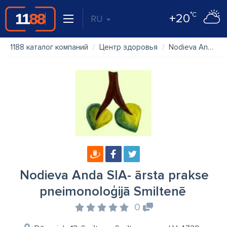
°C
+20
RU
1188 каталог компаний
Центр здоровья
Nodieva Anda SIA- ārsta prakse pneimonoloģijā Smiltenē
Nodieva Anda SIA- ārsta prakse
pneimonoloģijā Smiltenē
0