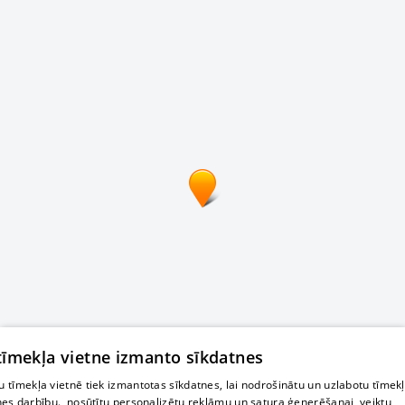
 tīmekļa vietne izmanto sīkdatnes
 tīmekļa vietnē tiek izmantotas sīkdatnes, lai nodrošinātu un uzlabotu tīmek
nes darbību., nosūtītu personalizētu reklāmu un satura ģenerēšanai, veiktu