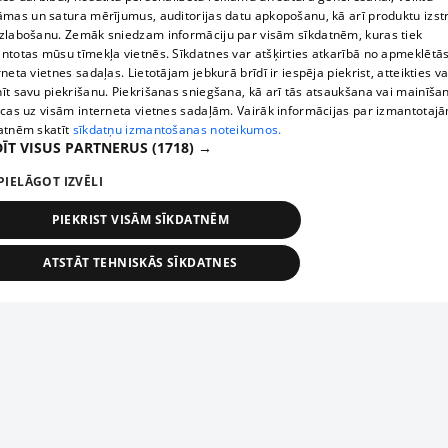
āmas un satura mērījumus, auditorijas datu apkopošanu, kā arī produktu izst
zlabošanu. Zemāk sniedzam informāciju par visām sīkdatnēm, kuras tiek
ntotas mūsu tīmekļa vietnēs. Sīkdatnes var atšķirties atkarībā no apmeklētā
rneta vietnes sadaļas. Lietotājam jebkurā brīdī ir iespēja piekrist, atteikties va
īt savu piekrišanu. Piekrišanas sniegšana, kā arī tās atsaukšana vai mainīša
ecas uz visām interneta vietnes sadaļām. Vairāk informācijas par izmantotaj
atnēm skatīt
sīkdatņu izmantošanas noteikumos.
ĪT VISUS PARTNERUS
(1718) →
PIELĀGOT IZVĒLI
PIEKRIST VISĀM SĪKDATNĒM
ATSTĀT TEHNISKĀS SĪKDATNES
TEHNISKĀS/OBLIGĀTĀS
STATISTIKAS
MĒRĶĒŠANA
FUNKCIONĀLĀS
NEKLASIFICĒTĀS
ehniskās/obligātās
Statistikas
Mērķēšana
Funkcionālās
Neklasificēt