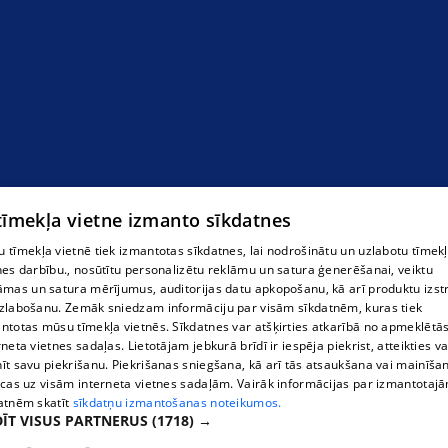
 tīmekļa vietne izmanto sīkdatnes
 tīmekļa vietnē tiek izmantotas sīkdatnes, lai nodrošinātu un uzlabotu tīmek
nes darbību., nosūtītu personalizētu reklāmu un satura ģenerēšanai, veiktu
āmas un satura mērījumus, auditorijas datu apkopošanu, kā arī produktu izst
zlabošanu. Zemāk sniedzam informāciju par visām sīkdatnēm, kuras tiek
ntotas mūsu tīmekļa vietnēs. Sīkdatnes var atšķirties atkarībā no apmeklētā
rneta vietnes sadaļas. Lietotājam jebkurā brīdī ir iespēja piekrist, atteikties va
īt savu piekrišanu. Piekrišanas sniegšana, kā arī tās atsaukšana vai mainīša
ecas uz visām interneta vietnes sadaļām. Vairāk informācijas par izmantotaj
atnēm skatīt
sīkdatņu izmantošanas noteikumos.
ĪT VISUS PARTNERUS
(1718) →