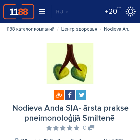
°C
+20
RU
1188 каталог компаний
Центр здоровья
Nodieva Anda SIA- ārsta prakse pneimonoloģijā Smiltenē
Nodieva Anda SIA- ārsta prakse
pneimonoloģijā Smiltenē
0