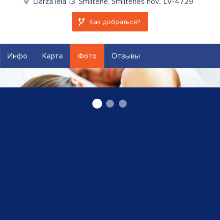
Dārza iela 13, Smiltene, Smiltenes nov., LV-4729
Как добраться?
Инфо
Карта
Фото
Отзывы
Пневмонология