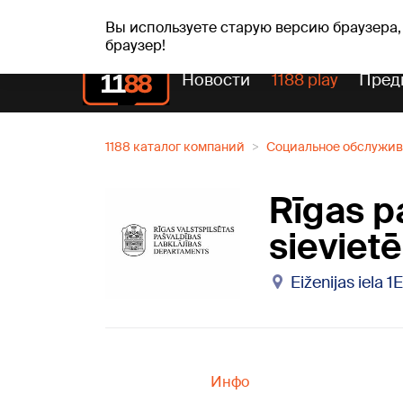
пт, 07.08.2026.
+18
°C
Alfrēds, Fredis, Madars
Вы используете старую версию браузера,
браузер!
Новости
1188 play
Пред
1188 каталог компаний
Социальное обслужи
Rīgas 
sieviet
Eiženijas iela 1
Инфо