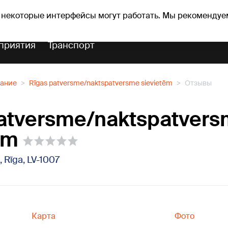
Прогноз погоды
Гороскопы
 некоторые интерфейсы могут работать. Мы рекомендуе
приятия
Транспорт
вание
Rīgas patversme/naktspatversme sievietēm
Отзывы
patversme/naktspatver
ēm
E, Rīga, LV-1007
Карта
Фото