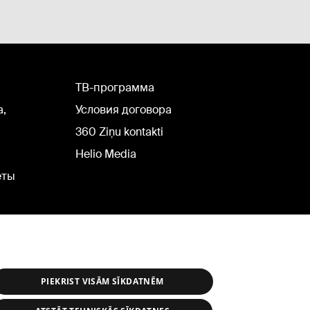
TВ-программа
а,
Условия договора
360 Ziņu kontakti
Helio Media
еты
PIEKRIST VISĀM SĪKDATNĒM