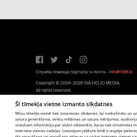
Служба помощи портала: э-почта -
info@1188.lv
Copyright © 2004-2026 SIA HELIO MEDIA.
All rights reserved.
Šī tīmekļa vietne izmanto sīkdatnes
Mūsu tīmekļa vietnē tiek izmantotas sīkdatnes, lai nodrošinātu un u
satura ģenerēšanai, veiktu reklāmas un satura mērījumus, auditorij
sniedzam informāciju par visām sīkdatnēm, kuras tiek izmantotas mū
interneta vietnes sadaļas. Lietotājam jebkurā brīdī ir iespēja piekrist
tās atsaukšana vai mainīšana attiecas uz visām interneta vietnes s