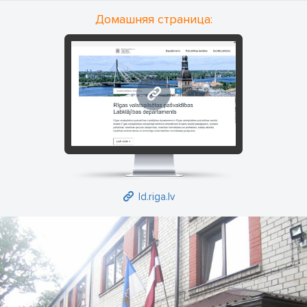
обращении в учреждение.
Домашняя страница:
ld.riga.lv
ld.riga.lv