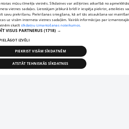
ntotas mūsu tīmekļa vietnēs. Sīkdatnes var atšķirties atkarībā no apmeklētā
rneta vietnes sadaļas. Lietotājam jebkurā brīdī ir iespēja piekrist, atteikties va
īt savu piekrišanu. Piekrišanas sniegšana, kā arī tās atsaukšana vai mainīša
ecas uz visām interneta vietnes sadaļām. Vairāk informācijas par izmantotaj
atnēm skatīt
sīkdatņu izmantošanas noteikumos.
ĪT VISUS PARTNERUS
(1718) →
PIELĀGOT IZVĒLI
PIEKRIST VISĀM SĪKDATNĒM
ATSTĀT TEHNISKĀS SĪKDATNES
TEHNISKĀS/OBLIGĀTĀS
STATISTIKAS
MĒRĶĒŠANA
FUNKCIONĀLĀS
NEKLASIFICĒTĀS
ehniskās/obligātās
Statistikas
Mērķēšana
Funkcionālās
Neklasificēt
niskās/obligātās sīkdatnes nepieciešamas, lai lietotājs varētu brīvi apmeklēt un pārlūk
Добавь свое предприятие