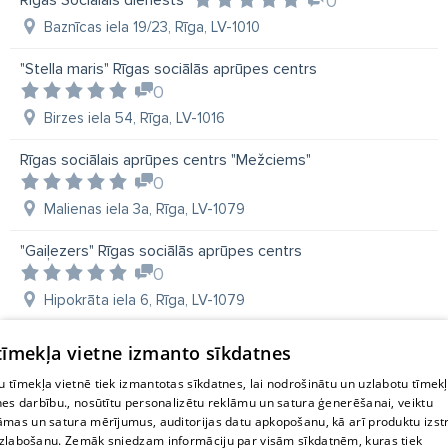
0
Baznīcas iela 19/23, Rīga, LV-1010
"Stella maris" Rīgas sociālās aprūpes centrs
0
Birzes iela 54, Rīga, LV-1016
Rīgas sociālais aprūpes centrs "Mežciems"
0
Malienas iela 3a, Rīga, LV-1079
"Gaiļezers" Rīgas sociālās aprūpes centrs
0
Hipokrāta iela 6, Rīga, LV-1079
 tīmekļa vietne izmanto sīkdatnes
 tīmekļa vietnē tiek izmantotas sīkdatnes, lai nodrošinātu un uzlabotu tīmek
nes darbību., nosūtītu personalizētu reklāmu un satura ģenerēšanai, veiktu
āmas un satura mērījumus, auditorijas datu apkopošanu, kā arī produktu izst
zlabošanu. Zemāk sniedzam informāciju par visām sīkdatnēm, kuras tiek