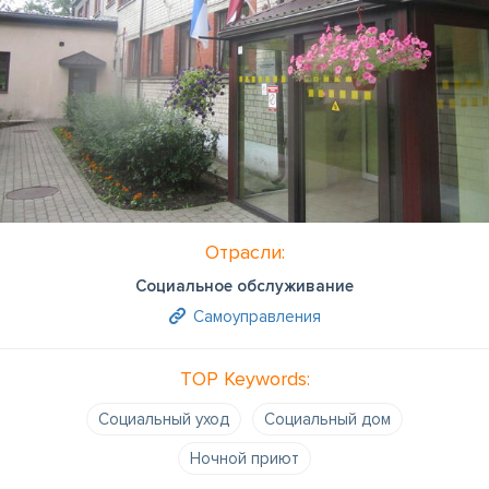
Отрасли:
Социальное обслуживание
Самоуправления
TOP Keywords:
Социальный уход
Социальный дом
Ночной приют