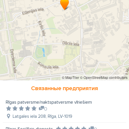
© MapTiler
© OpenStreetMap contributors
Связанные предприятия
Rīgas patversme/naktspatversme vīriešiem
0
Latgales iela 208, Rīga, LV-1019
Rīgas Sociālais dienests