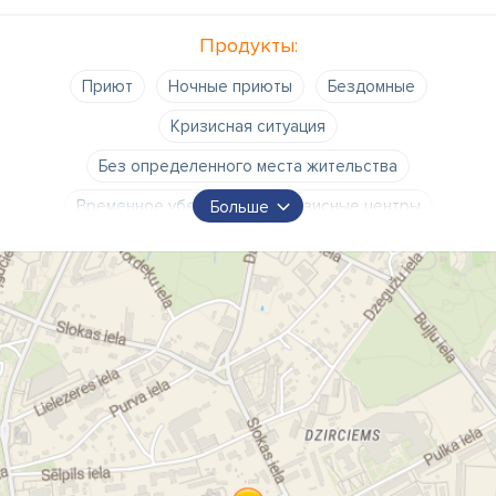
Продукты:
Приют
Ночные приюты
Бездомные
Кризисная ситуация
Без определенного места жительства
Временное убежище
Кризисные центры
Больше
Центры социальной реабилитации