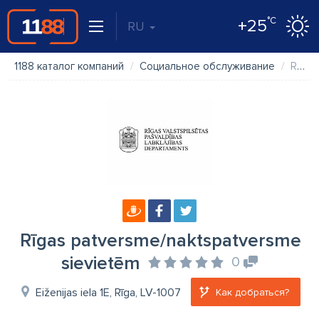
°C
+25
RU
1188 каталог компаний
Социальное обслуживание
Rīgas patversme/naktspatversme sievietēm
Rīgas patversme/naktspatversme
sievietēm
0
Eiženijas iela 1E, Rīga, LV-1007
Как добраться?