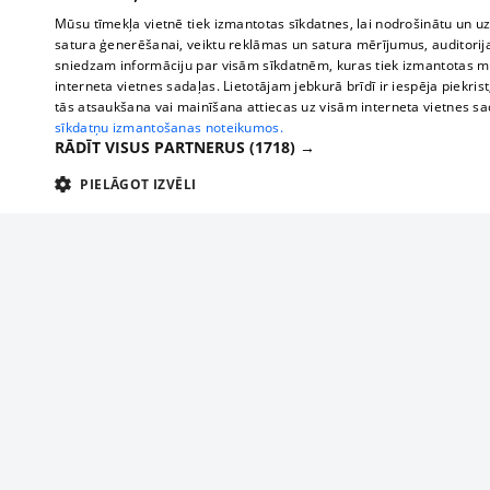
Mūsu tīmekļa vietnē tiek izmantotas sīkdatnes, lai nodrošinātu un u
satura ģenerēšanai, veiktu reklāmas un satura mērījumus, auditorij
sniedzam informāciju par visām sīkdatnēm, kuras tiek izmantotas mū
interneta vietnes sadaļas. Lietotājam jebkurā brīdī ir iespēja piekrist
tās atsaukšana vai mainīšana attiecas uz visām interneta vietnes s
sīkdatņu izmantošanas noteikumos.
RĀDĪT VISUS PARTNERUS
(1718) →
PIELĀGOT IZVĒLI
TEHNISKĀS/OBLIGĀTĀS
STATISTIKAS
M
Tehniskās/
Tehniskās/obligātās sīkdatnes nepieciešamas, lai lietotājs varētu brīvi apm
lietotājam nepieciešamo informāciju.
О нас
Предпр
Nodrošinātājs
/
Darbības
Реклама
Buses, t
Nosaukums
Apra
Domēns
ilgums
interna
Для бизнеса
delfi-adid
delfi.lv
1 gads
Izdev
Bus tick
Тарифы
gdpr
measureadv.com
59
Šis s
Train ti