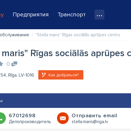
ay
Предприятия
Транспорт
 обслуживание
"Stella maris" Rīgas sociālās aprūpes centrs
a maris" Rīgas sociālās aprūpes 
0
 54, Rīga, LV-1016
Как добраться?
ы
67012698
Oтправить email
Делопроизводитель
stella.maris@riga.lv