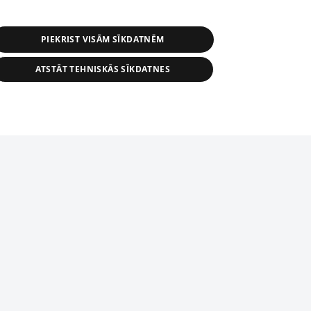
PIEKRIST VISĀM SĪKDATNĒM
ATSTĀT TEHNISKĀS SĪKDATNES
астичное распространение или
информации из баз данных 1188 в
строго запрещено. Также
tīmekļa vietne nevarēs pilnvērtīgi darboties un sniegt
автоматическое скачивание
Перепубликация любого материала,
ого на сайте 1188 , возможна
асия редакции сайта 1188.
domēnā.