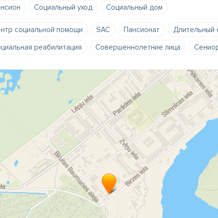
нсион
Социальный уход
Социальный дом
нтр социальной помощи
SAC
Пансионат
Длительный 
циальная реабилитация
Совершеннолетние лица
Сенио