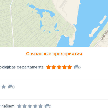
Связанные предприятия
abklājības departaments
0
0
īriešiem
0