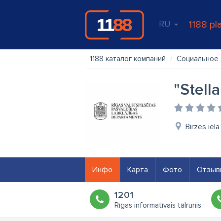
RU
1188 pl
1188 каталог компаний
Социальное
"Stell
Birzes iela
Инфо
Карта
Фото
Отзыв
1201
Rīgas informatīvais tālrunis