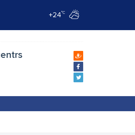
°C
+24
centrs