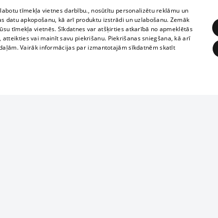
zlabotu tīmekļa vietnes darbību., nosūtītu personalizētu reklāmu un
as datu apkopošanu, kā arī produktu izstrādi un uzlabošanu. Zemāk
su tīmekļa vietnēs. Sīkdatnes var atšķirties atkarībā no apmeklētās
, atteikties vai mainīt savu piekrišanu. Piekrišanas sniegšana, kā arī
adaļām. Vairāk informācijas par izmantotajām sīkdatnēm skatīt
ĒRĶĒŠANA
FUNKCIONĀLĀS
NEKLASIFICĒTĀS
Полное или ч
obligātās
Statistikas
Mērķēšana
Funkcionālās
Neklasificētās
копирование 
любой форме 
eklēt un pārlūkot tīmekļa vietni un izmantot tās piedāvātās iespējas. Bez šīm sīkdatnēm 
запрещается 
иятия
В кинотеатрах
информации. 
rains,
TВ-программа
опубликованн
ksts
tional schedules
только с согл
Условия договора
ēja norādītais identifikators
ets
360 Ziņas kontakti
īkfails tiek izmantots, lai saglabātu lietotāja piekrišanas statusu sīkdatnēm pašreizējā 
ckets