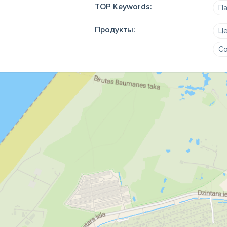
TOP Keywords:
Па
Продукты:
Це
Со