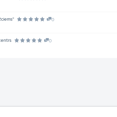
žciems"
0
centrs
0