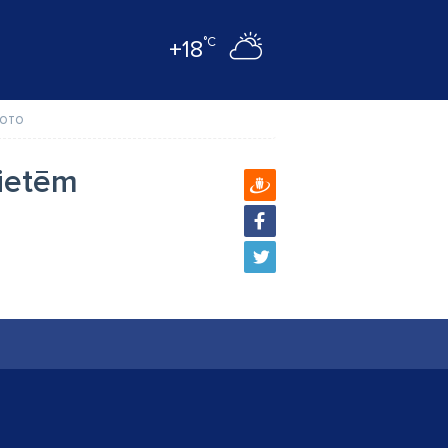
°C
+18
ото
vietēm