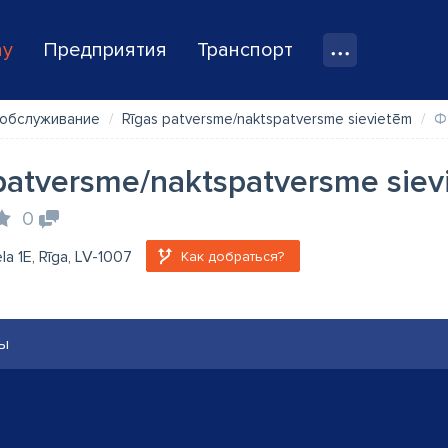
ay
Предприятия
Транспорт
 обслуживание
Rīgas patversme/naktspatversme sievietēm
Ф
patversme/naktspatversme sie
0
ela 1E, Rīga, LV-1007
Как добраться?
ы