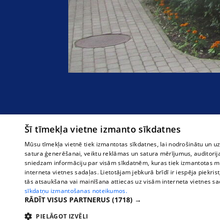
Šī tīmekļa vietne izmanto sīkdatnes
Mūsu tīmekļa vietnē tiek izmantotas sīkdatnes, lai nodrošinātu un u
satura ģenerēšanai, veiktu reklāmas un satura mērījumus, auditorij
sniedzam informāciju par visām sīkdatnēm, kuras tiek izmantotas mū
interneta vietnes sadaļas. Lietotājam jebkurā brīdī ir iespēja piekrist
tās atsaukšana vai mainīšana attiecas uz visām interneta vietnes s
sīkdatņu izmantošanas noteikumos.
RĀDĪT VISUS PARTNERUS
(1718) →
PIELĀGOT IZVĒLI