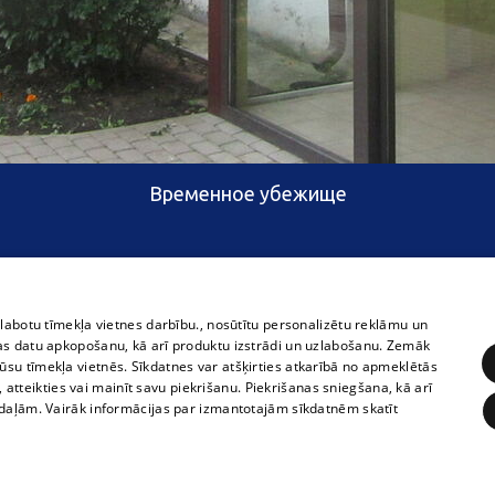
Временное убежище
zlabotu tīmekļa vietnes darbību., nosūtītu personalizētu reklāmu un
as datu apkopošanu, kā arī produktu izstrādi un uzlabošanu. Zemāk
su tīmekļa vietnēs. Sīkdatnes var atšķirties atkarībā no apmeklētās
, atteikties vai mainīt savu piekrišanu. Piekrišanas sniegšana, kā arī
adaļām. Vairāk informācijas par izmantotajām sīkdatnēm skatīt