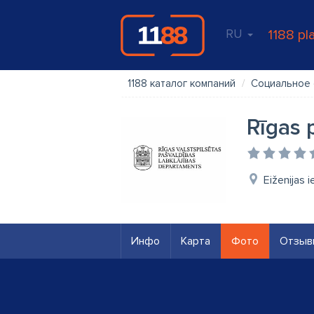
RU
1188 pl
1188 каталог компаний
Социальное
Rīgas 
Eiženijas i
Инфо
Карта
Фото
Отзыв