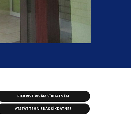
PIEKRIST VISĀM SĪKDATNĒM
ATSTĀT TEHNISKĀS SĪKDATNES