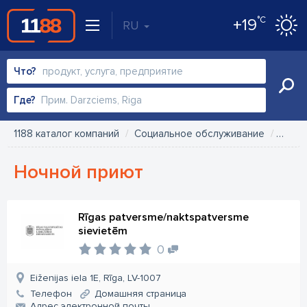
°C
+19
RU
Что?
Где?
1188 каталог компаний
Социальное обслуживание
Ночн
Ночной приют
Rīgas patversme/naktspatversme
sievietēm
0
Eiženijas iela 1E, Rīga, LV-1007
Телефон
Домашняя страница
Aдрес электронной почты