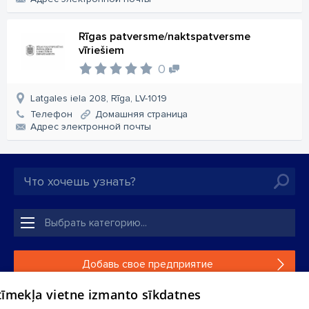
Rīgas patversme/naktspatversme
vīriešiem
0
Latgales iela 208, Rīga, LV-1019
Телефон
Домашняя страница
Aдрес электронной почты
Добавь свое предприятие
 tīmekļa vietne izmanto sīkdatnes
Если твоего предприятия нет в нашей базе данных,
заполни простую форму .