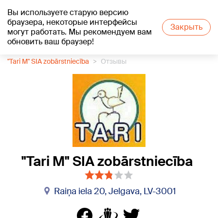
Вы используете старую версию
+20
°C
браузера, некоторые интерфейсы
Закрыть
могут работать. Мы рекомендуем вам
обновить ваш браузер!
1188 каталог компаний
Стоматология
"Tari M" SIA zobārstniecība
Отзывы
"Tari M" SIA zobārstniecība
Raiņa iela 20, Jelgava, LV-3001