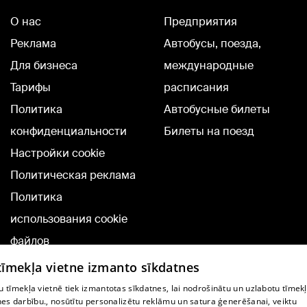
О нас
Предприятия
Реклама
Автобусы, поезда,
Для бизнеса
международные
Тарифы
расписания
Политика
Автобусные билеты
конфиденциальности
Билеты на поезд
Настройки cookie
Политическая реклама
Политика
использования cookie
файлов
Добавление
 tīmekļa vietne izmanto sīkdatnes
комментариев
 tīmekļa vietnē tiek izmantotas sīkdatnes, lai nodrošinātu un uzlabotu tīmek
nes darbību., nosūtītu personalizētu reklāmu un satura ģenerēšanai, veiktu