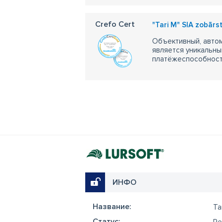
Crefo Cert
"Tari M" SIA zobārs
Объективный, автом
является уникальны
платёжеспособности
ИНФО
Название:
Ta
Cтатус:
Re