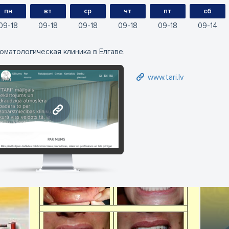
пн
вт
ср
чт
пт
сб
09
18
09
18
09
18
09
18
09
18
09
14
оматологическая клиника в Елгаве.
www.tari.lv
www.tari.lv