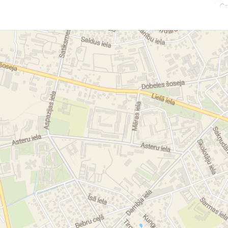
Ст
Ст
ле