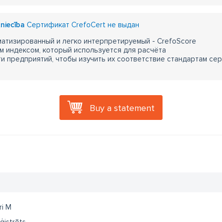
tniecība
Сертификат CrefoCert не выдан
атизированный и легко интерпретируемый - CrefoScore
м индексом, который используется для расчёта
 предприятий, чтобы изучить их соответствие стандартам сер
Buy a statement
ri M
ģistrēts