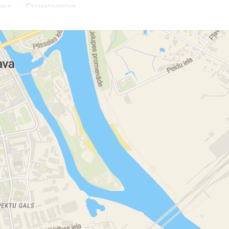
ика
Стоматология
зубной врач
зубные врачи