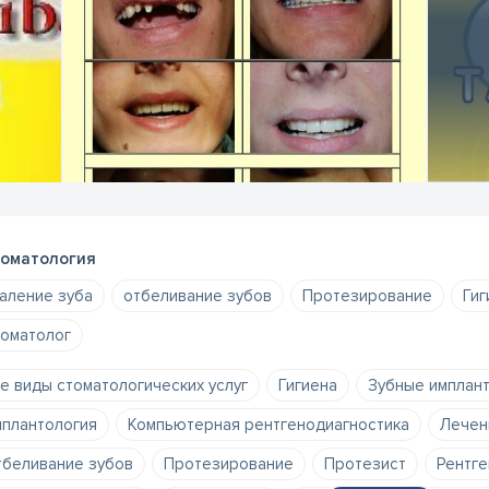
оматология
аление зуба
отбеливание зубов
Протезирование
Гиг
оматолог
е виды стоматологических услуг
Гигиена
Зубные имплан
плантология
Компьютерная рентгенодиагностика
Лечен
беливание зубов
Протезирование
Протезист
Рентге