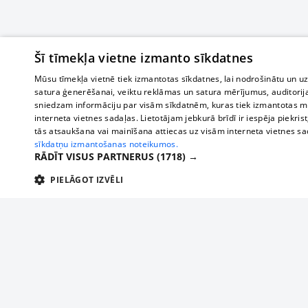
Šī tīmekļa vietne izmanto sīkdatnes
Mūsu tīmekļa vietnē tiek izmantotas sīkdatnes, lai nodrošinātu un u
satura ģenerēšanai, veiktu reklāmas un satura mērījumus, auditorij
sniedzam informāciju par visām sīkdatnēm, kuras tiek izmantotas mū
interneta vietnes sadaļas. Lietotājam jebkurā brīdī ir iespēja piekrist
tās atsaukšana vai mainīšana attiecas uz visām interneta vietnes s
sīkdatņu izmantošanas noteikumos.
RĀDĪT VISUS PARTNERUS
(1718) →
PIELĀGOT IZVĒLI
TEHNISKĀS/OBLIGĀTĀS
STATISTIKAS
M
Tehniskās/
Tehniskās/obligātās sīkdatnes nepieciešamas, lai lietotājs varētu brīvi apm
lietotājam nepieciešamo informāciju.
О нас
Предпр