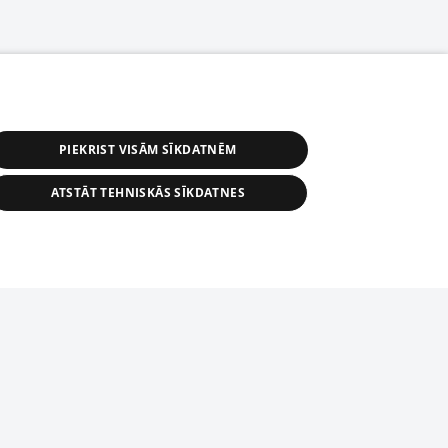
PIEKRIST VISĀM SĪKDATNĒM
ATSTĀT TEHNISKĀS SĪKDATNES
астичное распространение или
информации из баз данных 1188 в
строго запрещено. Также
tīmekļa vietne nevarēs pilnvērtīgi darboties un sniegt
автоматическое скачивание