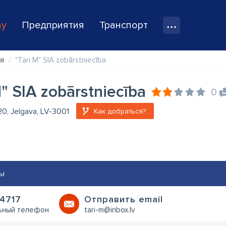
ay
Предприятия
Транспорт
я
"Tari M" SIA zobārstniecība
M" SIA zobārstniecība
0
 20, Jelgava, LV-3001
Как добраться?
ы
4717
Oтправить email
ьный телефон
tari-m@inbox.lv