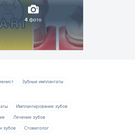
4
фото
иенист
Зубные имплантаты
таты
Имплантирование зубов
ие
Лечение зубов
н зубов
Стоматолог