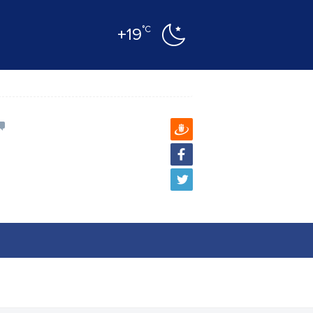
°C
+19