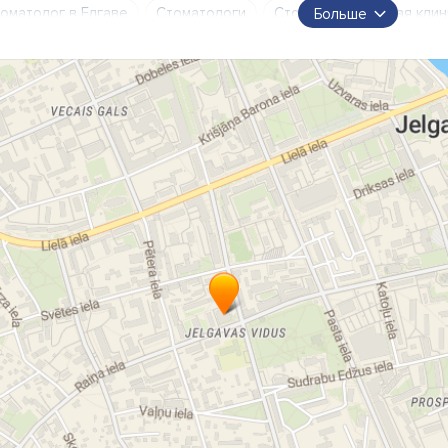
оматолог в Елгаве
Стоматологи
Стоматологическая клин
Больше
оматология в Елгаве
Удаление зубов
Цены стоматолога
чение зубов
стоматология