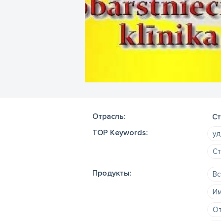
Отрасль:
Ст
TOP Keywords:
уд
Ст
Продукты:
Вс
Им
От