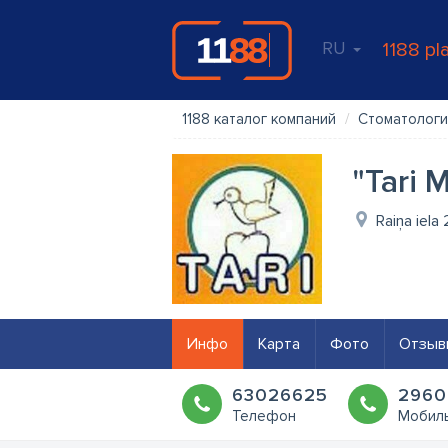
RU
1188 pl
1188 каталог компаний
Стоматологи
"Tari 
Raiņa iela
Инфо
Карта
Фото
Отзыв
63026625
2960
Телефон
Мобил