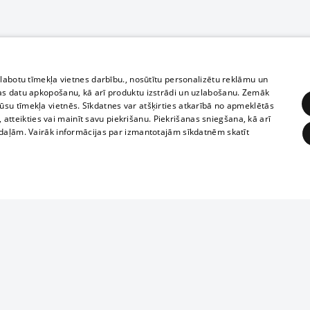
zlabotu tīmekļa vietnes darbību., nosūtītu personalizētu reklāmu un
as datu apkopošanu, kā arī produktu izstrādi un uzlabošanu. Zemāk
su tīmekļa vietnēs. Sīkdatnes var atšķirties atkarībā no apmeklētās
, atteikties vai mainīt savu piekrišanu. Piekrišanas sniegšana, kā arī
adaļām. Vairāk informācijas par izmantotajām sīkdatnēm skatīt
ĒRĶĒŠANA
FUNKCIONĀLĀS
NEKLASIFICĒTĀS
Полное или ч
obligātās
Statistikas
Mērķēšana
Funkcionālās
Neklasificētās
копирование 
любой форме 
eklēt un pārlūkot tīmekļa vietni un izmantot tās piedāvātās iespējas. Bez šīm sīkdatnēm 
запрещается 
иятия
В кинотеатрах