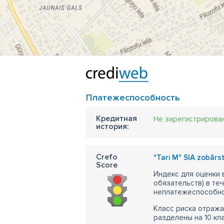
Платежеспособность
Кредитная
Не зарегистрирова
история:
Crefo
"Tari M" SIA zobārs
Score
Индекс для оценки
обязательств) в те
неплатежеспособно
Класс риска отража
разделены на 10 кл