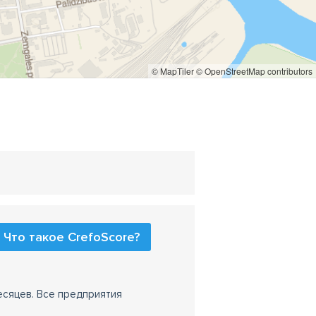
© MapTiler
© OpenStreetMap contributors
Что такое CrefoScore?
есяцев. Все предприятия