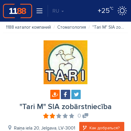
°C
+25
RU
1188 каталог компаний
Стоматология
"Tari M" SIA zobārstniecība
"Tari M" SIA zobārstniecība
0
Raiņa iela 20, Jelgava, LV-3001
Как добраться?