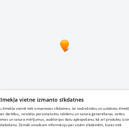
 tīmekļa vietne izmanto sīkdatnes
 tīmekļa vietnē tiek izmantotas sīkdatnes, lai nodrošinātu un uzlabotu tīmek
nes darbību., nosūtītu personalizētu reklāmu un satura ģenerēšanai, veiktu
āmas un satura mērījumus, auditorijas datu apkopošanu, kā arī produktu izst
zlabošanu. Zemāk sniedzam informāciju par visām sīkdatnēm, kuras tiek