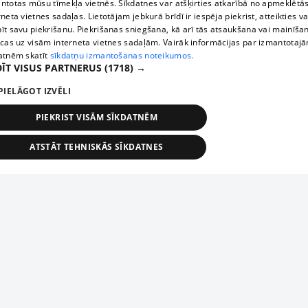
ntotas mūsu tīmekļa vietnēs. Sīkdatnes var atšķirties atkarībā no apmeklētā
rneta vietnes sadaļas. Lietotājam jebkurā brīdī ir iespēja piekrist, atteikties va
īt savu piekrišanu. Piekrišanas sniegšana, kā arī tās atsaukšana vai mainīša
ecas uz visām interneta vietnes sadaļām. Vairāk informācijas par izmantotaj
atnēm skatīt
sīkdatņu izmantošanas noteikumos.
ĪT VISUS PARTNERUS
(1718) →
PIELĀGOT IZVĒLI
PIEKRIST VISĀM SĪKDATNĒM
ATSTĀT TEHNISKĀS SĪKDATNES
TEHNISKĀS/OBLIGĀTĀS
STATISTIKAS
MĒRĶĒŠANA
FUNKCIONĀLĀS
NEKLASIFICĒTĀS
ehniskās/obligātās
Statistikas
Mērķēšana
Funkcionālās
Neklasificēt
niskās/obligātās sīkdatnes nepieciešamas, lai lietotājs varētu brīvi apmeklēt un pārlūk
Добавь свое предприятие
ekļa vietni un izmantot tās piedāvātās iespējas. Bez šīm sīkdatnēm tīmekļa vietne neva