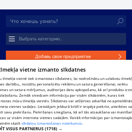
Добавь свое предприятие
 tīmekļa vietne izmanto sīkdatnes
Если твоего предприятия нет в нашей базе данных,
заполни простую форму .
 tīmekļa vietnē tiek izmantotas sīkdatnes, lai nodrošinātu un uzlabotu tīmek
nes darbību., nosūtītu personalizētu reklāmu un satura ģenerēšanai, veiktu
āmas un satura mērījumus, auditorijas datu apkopošanu, kā arī produktu izst
Полное или частичное распространение или копирование
zlabošanu. Zemāk sniedzam informāciju par visām sīkdatnēm, kuras tiek
информации из баз данных 1188 в любой форме строго
ntotas mūsu tīmekļa vietnēs. Sīkdatnes var atšķirties atkarībā no apmeklētā
запрещено. Также запрещается автоматическое
rneta vietnes sadaļas. Lietotājam jebkurā brīdī ir iespēja piekrist, atteikties va
скачивание информации. Перепубликация любого
īt savu piekrišanu. Piekrišanas sniegšana, kā arī tās atsaukšana vai mainīša
материала, опубликованного на сайте 1188 , возможна
ecas uz visām interneta vietnes sadaļām. Vairāk informācijas par izmantotaj
только с согласия редакции сайта 1188.
atnēm skatīt
sīkdatņu izmantošanas noteikumos.
ĪT VISUS PARTNERUS
(1718) →