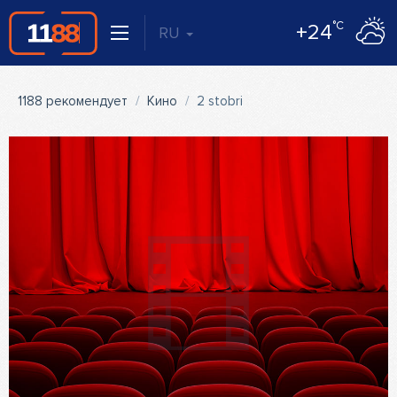
°C
+24
RU
1188 рекомендует
Кино
2 stobri