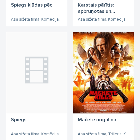
Spiegs kļūdas pēc
Karstais pārītis:
apbruņotas un
apburošas
Asa sižeta filma, Komēdija, Asa sižeta
Asa sižeta filma, Komēdija, Detektīvfilma, Asa sižeta
Spiegs
Mačete nogalina
Asa sižeta filma, Komēdija, Asa sižeta
Asa sižeta filma, Trilleris, Komēdija, Detektīvfilma, Asa sižeta