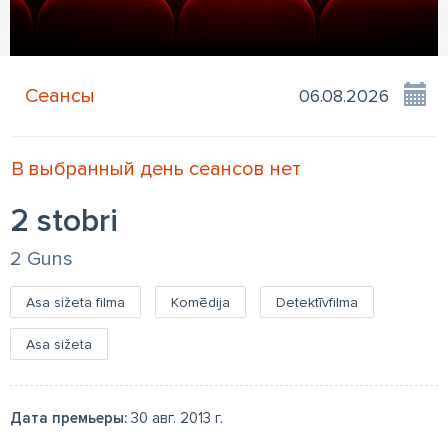
Сеансы
В выбранный день сеансов нет
2 stobri
2 Guns
Asa sižeta filma
Komēdija
Detektīvfilma
Asa sižeta
Дата премьеры:
30 авг. 2013 г.