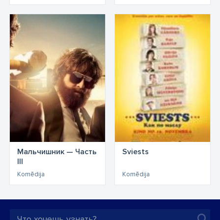
Мальчишник — Часть
Sviests
III
Komēdija
Komēdija