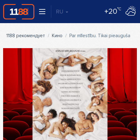
°C
+20
RU
1188 рекомендует
Кино
Par mīlestību. Tikai pieaugušajiem