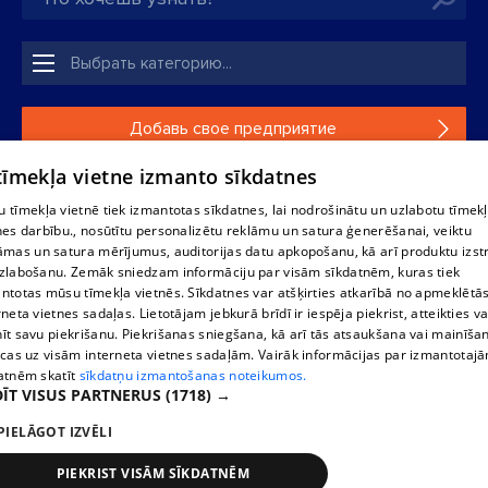
Добавь свое предприятие
 tīmekļa vietne izmanto sīkdatnes
Если твоего предприятия нет в нашей базе данных,
заполни простую форму .
 tīmekļa vietnē tiek izmantotas sīkdatnes, lai nodrošinātu un uzlabotu tīmek
nes darbību., nosūtītu personalizētu reklāmu un satura ģenerēšanai, veiktu
āmas un satura mērījumus, auditorijas datu apkopošanu, kā arī produktu izst
Полное или частичное распространение или копирование
zlabošanu. Zemāk sniedzam informāciju par visām sīkdatnēm, kuras tiek
информации из баз данных 1188 в любой форме строго
ntotas mūsu tīmekļa vietnēs. Sīkdatnes var atšķirties atkarībā no apmeklētā
запрещено. Также запрещается автоматическое
rneta vietnes sadaļas. Lietotājam jebkurā brīdī ir iespēja piekrist, atteikties va
скачивание информации. Перепубликация любого
īt savu piekrišanu. Piekrišanas sniegšana, kā arī tās atsaukšana vai mainīša
материала, опубликованного на сайте 1188 , возможна
ecas uz visām interneta vietnes sadaļām. Vairāk informācijas par izmantotaj
только с согласия редакции сайта 1188.
atnēm skatīt
sīkdatņu izmantošanas noteikumos.
ĪT VISUS PARTNERUS
(1718) →
PIELĀGOT IZVĒLI
Служба помощи портала: э-почта -
info@1188.lv
Разработано
SIA Helio Media
2004-2026
PIEKRIST VISĀM SĪKDATNĒM