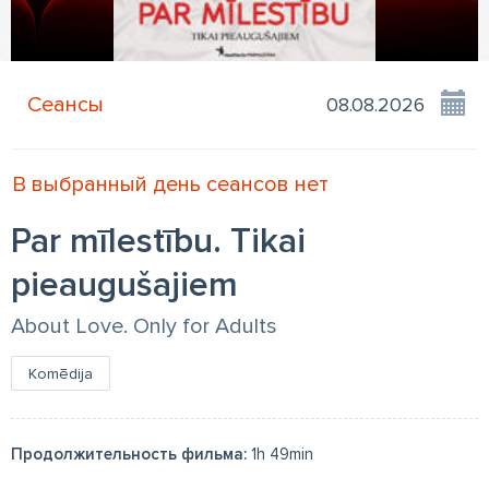
Сеансы
В выбранный день сеансов нет
Par mīlestību. Tikai
pieaugušajiem
About Love. Only for Adults
Komēdija
Продолжительность фильма:
1h 49min