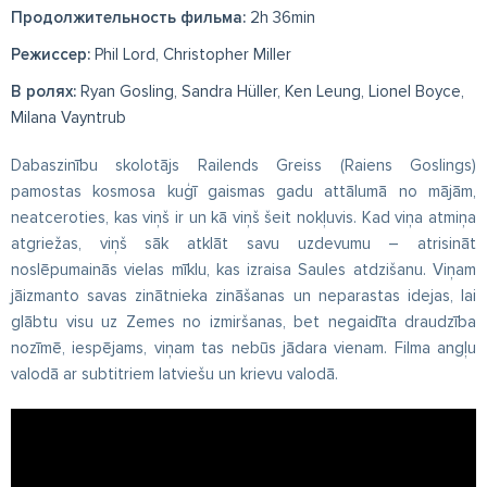
Продолжительность фильма:
2h 36min
Режиссер:
Phil Lord, Christopher Miller
В ролях:
Ryan Gosling, Sandra Hüller, Ken Leung, Lionel Boyce,
Milana Vayntrub
Dabaszinību skolotājs Railends Greiss (Raiens Goslings)
pamostas kosmosa kuģī gaismas gadu attālumā no mājām,
neatceroties, kas viņš ir un kā viņš šeit nokļuvis. Kad viņa atmiņa
atgriežas, viņš sāk atklāt savu uzdevumu – atrisināt
noslēpumainās vielas mīklu, kas izraisa Saules atdzišanu. Viņam
jāizmanto savas zinātnieka zināšanas un neparastas idejas, lai
glābtu visu uz Zemes no izmiršanas, bet negaidīta draudzība
nozīmē, iespējams, viņam tas nebūs jādara vienam. Filma angļu
valodā ar subtitriem latviešu un krievu valodā.