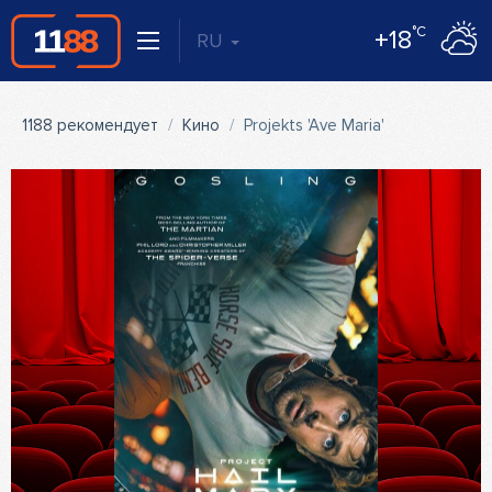
°C
+18
RU
1188 рекомендует
Кино
Projekts 'Ave Maria'