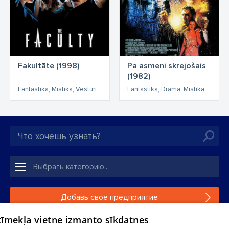
Fakultāte (1998)
Pa asmeni skrejošais
(1982)
Fantastika, Mistika, Vēsturiska
Fantastika, Drāma, Mistika, Asa sižeta
Добавь свое предприятие
 tīmekļa vietne izmanto sīkdatnes
Если твоего предприятия нет в нашей базе данных,
заполни простую форму .