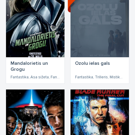
Mandalorietis un
Ozolu ielas gals
Grogu
Fantastika, Asa sižeta, Fantāzija, Piedzīvojumi
Fantastika, Trilleris, Mistika, Piedzīvojumi