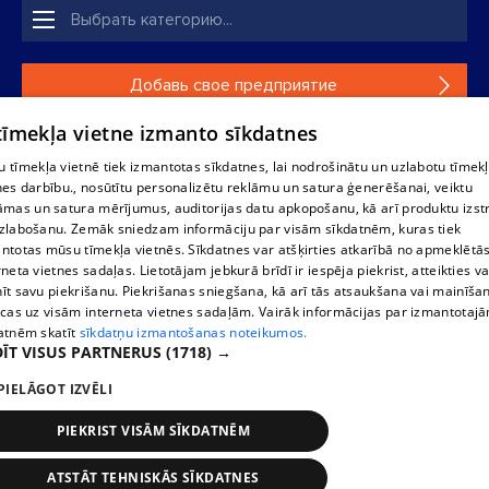
Добавь свое предприятие
 tīmekļa vietne izmanto sīkdatnes
Если твоего предприятия нет в нашей базе данных,
заполни простую форму .
 tīmekļa vietnē tiek izmantotas sīkdatnes, lai nodrošinātu un uzlabotu tīmek
nes darbību., nosūtītu personalizētu reklāmu un satura ģenerēšanai, veiktu
āmas un satura mērījumus, auditorijas datu apkopošanu, kā arī produktu izst
Полное или частичное распространение или копирование
zlabošanu. Zemāk sniedzam informāciju par visām sīkdatnēm, kuras tiek
информации из баз данных 1188 в любой форме строго
ntotas mūsu tīmekļa vietnēs. Sīkdatnes var atšķirties atkarībā no apmeklētā
запрещено. Также запрещается автоматическое
rneta vietnes sadaļas. Lietotājam jebkurā brīdī ir iespēja piekrist, atteikties va
скачивание информации. Перепубликация любого
īt savu piekrišanu. Piekrišanas sniegšana, kā arī tās atsaukšana vai mainīša
материала, опубликованного на сайте 1188 , возможна
ecas uz visām interneta vietnes sadaļām. Vairāk informācijas par izmantotaj
только с согласия редакции сайта 1188.
atnēm skatīt
sīkdatņu izmantošanas noteikumos.
ĪT VISUS PARTNERUS
(1718) →
PIELĀGOT IZVĒLI
Служба помощи портала: э-почта -
info@1188.lv
Разработано
SIA Helio Media
2004-2026
PIEKRIST VISĀM SĪKDATNĒM
ATSTĀT TEHNISKĀS SĪKDATNES