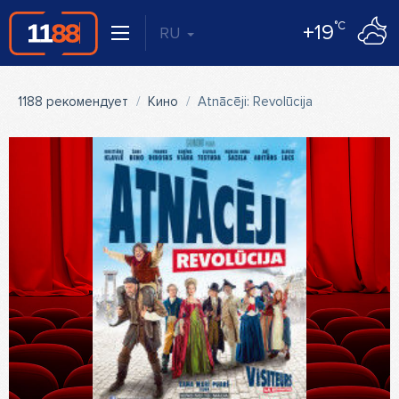
°C
+19
RU
1188 рекомендует
Кино
Atnācēji: Revolūcija