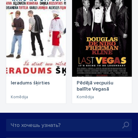
Ieradums šķirties
Pēdējā vecpuišu
ballīte Vegasā
Komēdija
Komēdija