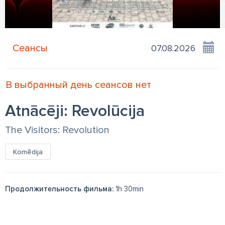
Сеансы
В выбранный день сеансов нет
Atnācēji: Revolūcija
The Visitors: Revolution
Komēdija
Продолжительность фильма:
1h 30min