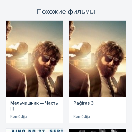
Похожие фильмы
Мальчишник — Часть
Paģiras 3
III
Komēdija
Komēdija