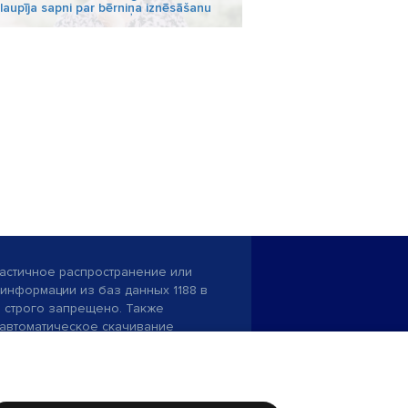
 laupīja sapni par bērniņa iznēsāšanu
астичное распространение или
информации из баз данных 1188 в
строго запрещено. Также
автоматическое скачивание
Перепубликация любого материала,
ого на сайте 1188 , возможна
асия редакции сайта 1188.