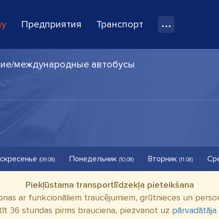
ay
Предприятия
Транспорт
ние/международные автобусы
скресенье
Понедельник
Вторник
Ср
(09.08)
(10.08)
(11.08)
Piekļūstama transportlīdzekļa pieteikšana
onas ar funkcionāliem traucējumiem, grūtnieces un person
tīt 36 stundas pirms brauciena, piezvanot uz
pārvadātāja