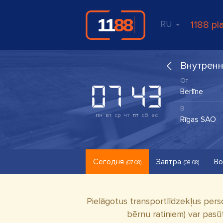
RU
1188 pl
Внутрен
пн
вт
ср
чт
пт
сб
вс
Сегодня
Завтра
Во
(07.08)
(08.08)
Pielāgotus transportlīdzekļus pers
bērnu ratiņiem) var pasū