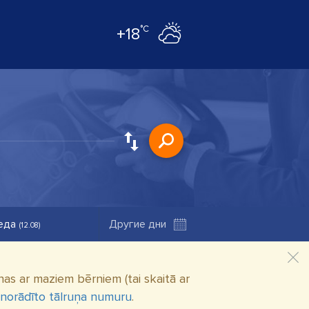
°C
+18
еда
(12.08)
as ar maziem bērniem (tai skaitā ar
 norādīto tālruņa numuru
.