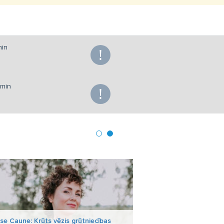
min
min
se Caune: Krūts vēzis grūtniecības