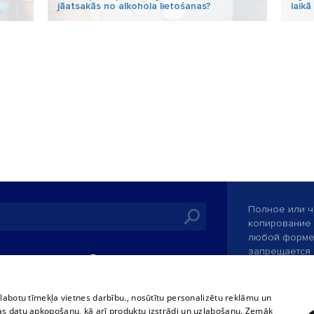
jāatsakās no alkohola lietošanas?
laikā
Полное или ч
копирование 
любой форме 
запрещается 
иятия
В кинотеатрах
информации. 
rains,
TВ-программа
опубликованн
tional schedules
только с согл
Условия договора
zlabotu tīmekļa vietnes darbību., nosūtītu personalizētu reklāmu un
ets
as datu apkopošanu, kā arī produktu izstrādi un uzlabošanu. Zemāk