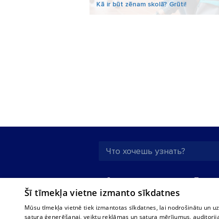
Kā ir būt zēnam skolā? Grūti!
О нас
Предпр
Šī tīmekļa vietne izmanto sīkdatnes
Реклама
Buses, t
interna
Для бизнеса
Mūsu tīmekļa vietnē tiek izmantotas sīkdatnes, lai nodrošinātu un u
Bus tick
satura ģenerēšanai, veiktu reklāmas un satura mērījumus, auditorij