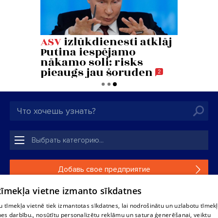
Добавь свое предприятие
 tīmekļa vietne izmanto sīkdatnes
Если твоего предприятия нет в нашей базе данных,
заполни простую форму .
 tīmekļa vietnē tiek izmantotas sīkdatnes, lai nodrošinātu un uzlabotu tīmek
nes darbību., nosūtītu personalizētu reklāmu un satura ģenerēšanai, veiktu