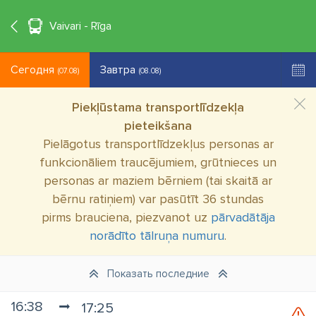
°C
+21
RU
Vaivari - Rīga
Сегодня
Завтра
(07.08)
(08.08)
Piekļūstama transportlīdzekļa
pieteikšana
Pielāgotus transportlīdzekļus personas ar
funkcionāliem traucējumiem, grūtnieces un
personas ar maziem bērniem (tai skaitā ar
bērnu ratiņiem) var pasūtīt 36 stundas
pirms brauciena, piezvanot uz
pārvadātāja
norādīto tālruņa numuru
.
Показать последние
16:38
17:25