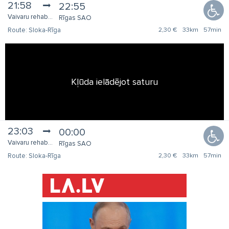
21:58
22:55
Vaivaru rehabilitācijas centrs
Rīgas SAO
Sloka-Rīga
2,30 €
33km
57min
Kļūda ielādējot saturu
23:03
00:00
Vaivaru rehabilitācijas centrs
Rīgas SAO
Sloka-Rīga
2,30 €
33km
57min