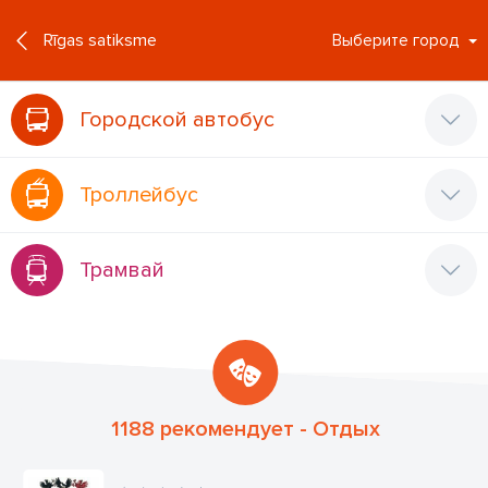
°C
+19
RU
Rīgas satiksme
Выберите город
Городской автобус
Троллейбус
Трамвай
1188 рекомендует - Oтдых