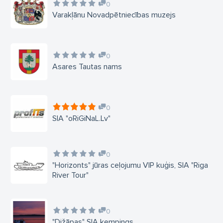
0
Varakļānu Novadpētniecības muzejs
0
Asares Tautas nams
0
SIA "oRiGiNaL.Lv"
0
"Horizonts" jūras ceļojumu VIP kuģis, SIA "Riga
River Tour"
0
"Dižāpas" SIA kempings