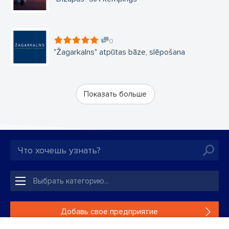
0
"Žagarkalns" atpūtas bāze, slēpošana
Показать больше
Добавь свое предприятие