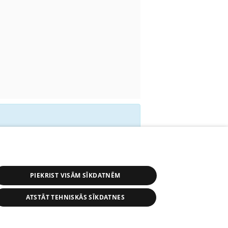
 время отбытия не
PIEKRIST VISĀM SĪKDATNĒM
ATSTĀT TEHNISKĀS SĪKDATNES