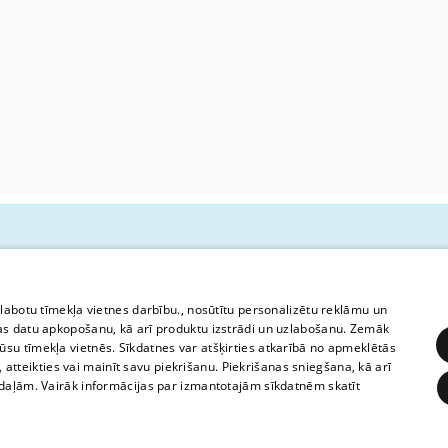
К сожалению, для этой остановки
доступнo.
zlabotu tīmekļa vietnes darbību., nosūtītu personalizētu reklāmu un
as datu apkopošanu, kā arī produktu izstrādi un uzlabošanu. Zemāk
su tīmekļa vietnēs. Sīkdatnes var atšķirties atkarībā no apmeklētās
, atteikties vai mainīt savu piekrišanu. Piekrišanas sniegšana, kā arī
adaļām. Vairāk informācijas par izmantotajām sīkdatnēm skatīt