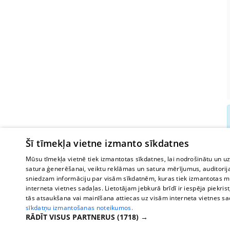
Šī tīmekļa vietne izmanto sīkdatnes
Mūsu tīmekļa vietnē tiek izmantotas sīkdatnes, lai nodrošinātu un u
satura ģenerēšanai, veiktu reklāmas un satura mērījumus, auditorij
sniedzam informāciju par visām sīkdatnēm, kuras tiek izmantotas mū
interneta vietnes sadaļas. Lietotājam jebkurā brīdī ir iespēja piekrist
tās atsaukšana vai mainīšana attiecas uz visām interneta vietnes s
sīkdatņu izmantošanas noteikumos.
RĀDĪT VISUS PARTNERUS
(1718) →