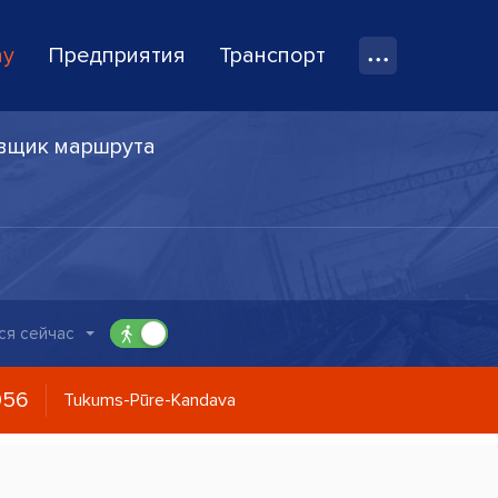
ay
Предприятия
Транспорт
вщик маршрута
ся сейчас
056
Tukums-Pūre-Kandava