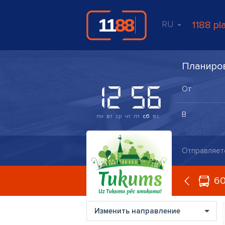
RU
1188 pl
Планиро
пн
вт
ср
чт
пт
сб
вс
Отправляет
6
Изменить направление