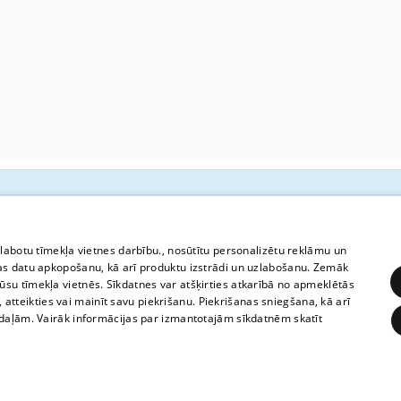
Diemžēl šai pieturai atiešanas la
zlabotu tīmekļa vietnes darbību., nosūtītu personalizētu reklāmu un
as datu apkopošanu, kā arī produktu izstrādi un uzlabošanu. Zemāk
su tīmekļa vietnēs. Sīkdatnes var atšķirties atkarībā no apmeklētās
, atteikties vai mainīt savu piekrišanu. Piekrišanas sniegšana, kā arī
adaļām. Vairāk informācijas par izmantotajām sīkdatnēm skatīt