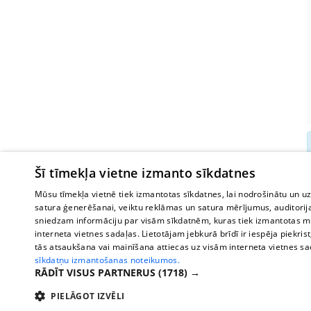
Šī tīmekļa vietne izmanto sīkdatnes
Mūsu tīmekļa vietnē tiek izmantotas sīkdatnes, lai nodrošinātu un u
satura ģenerēšanai, veiktu reklāmas un satura mērījumus, auditorij
sniedzam informāciju par visām sīkdatnēm, kuras tiek izmantotas mū
interneta vietnes sadaļas. Lietotājam jebkurā brīdī ir iespēja piekrist
tās atsaukšana vai mainīšana attiecas uz visām interneta vietnes s
sīkdatņu izmantošanas noteikumos.
RĀDĪT VISUS PARTNERUS
(1718) →
PIELĀGOT IZVĒLI