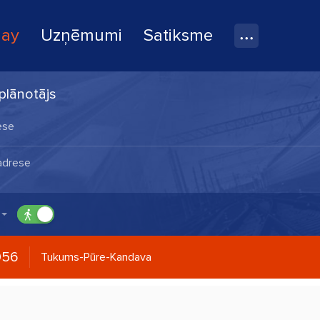
lay
Uzņēmumi
Satiksme
plānotājs
056
Tukums-Pūre-Kandava