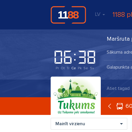
1188 p
LV
Maršruta 
Pr
Ot
Tr
Ce
Pk
Se
Sv
Atiet tagad
6
Mainīt virzienu