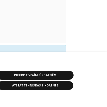
iki nav pieejami.
PIEKRIST VISĀM SĪKDATNĒM
ATSTĀT TEHNISKĀS SĪKDATNES