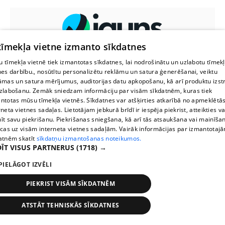
 tīmekļa vietne izmanto sīkdatnes
 tīmekļa vietnē tiek izmantotas sīkdatnes, lai nodrošinātu un uzlabotu tīmek
Linda Kalniņa par attiecībām ar
nes darbību., nosūtītu personalizētu reklāmu un satura ģenerēšanai, veiktu
Džilindžeru: “Iemīlējās divi cilvēki
āmas un satura mērījumus, auditorijas datu apkopošanu, kā arī produktu izst
ar lielu gadu starpību. Un?”
zlabošanu. Zemāk sniedzam informāciju par visām sīkdatnēm, kuras tiek
ntotas mūsu tīmekļa vietnēs. Sīkdatnes var atšķirties atkarībā no apmeklētā
rneta vietnes sadaļas. Lietotājam jebkurā brīdī ir iespēja piekrist, atteikties va
"Esmu rasists un to izdarīju
īt savu piekrišanu. Piekrišanas sniegšana, kā arī tās atsaukšana vai mainīša
tīšām!": Lietuvas brīvprātīgais
ecas uz visām interneta vietnes sadaļām. Vairāk informācijas par izmantotaj
sagrauj melnādainās Beļģijas
atnēm skatīt
sīkdatņu izmantošanas noteikumos.
sportistes mēģinājumu labot
ĪT VISUS PARTNERUS
(1718) →
pasaules rekordu
PIELĀGOT IZVĒLI
PIEKRIST VISĀM SĪKDATNĒM
ATSTĀT TEHNISKĀS SĪKDATNES
Pieturas
Laiki
Karte