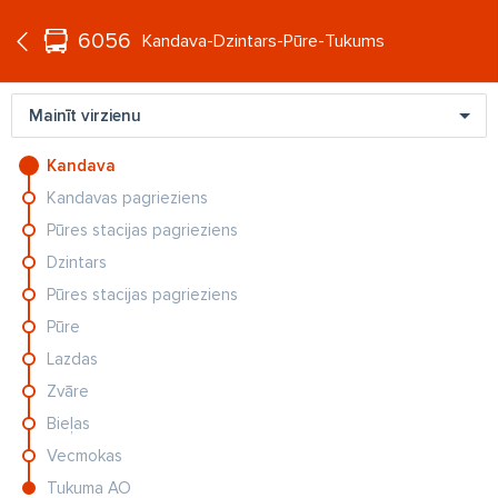
°C
+16
6056
LV
Kandava-Dzintars-Pūre-Tukums
Mainīt virzienu
Kandava
Kandavas pagrieziens
Krievijas Valsts domē ārdās pēc
Pūres stacijas pagrieziens
Laimas Vaikules apņēmības ņemt
rokā automātu
Dzintars
Pūres stacijas pagrieziens
Jogas pasniedzēja Zane Balode: “Ar
Pūre
ziediem aizbraucu pie vīra un
Lazdas
pateicu - šķiramies”
Zvāre
Bieļas
Vecmokas
Tukuma AO