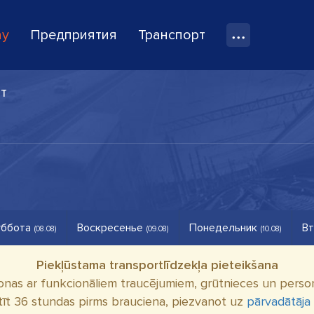
ay
Предприятия
Транспорт
т
ббота
Воскресенье
Понедельник
Вт
(08.08)
(09.08)
(10.08)
Piekļūstama transportlīdzekļa pieteikšana
onas ar funkcionāliem traucējumiem, grūtnieces un person
tīt 36 stundas pirms brauciena, piezvanot uz
pārvadātāja