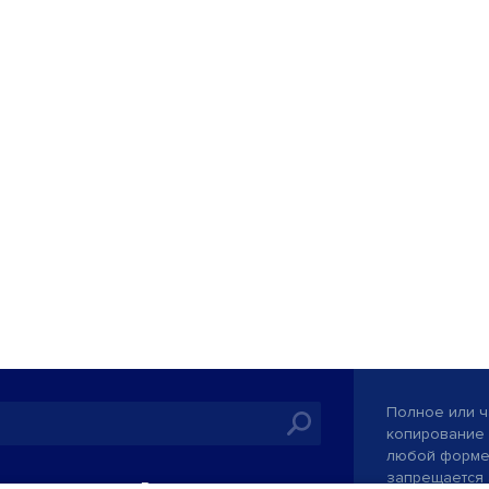
Полное или ч
копирование 
любой форме 
запрещается 
иятия
В кинотеатрах