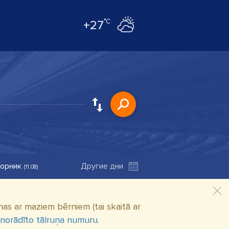
°C
+27
орник
(11.08)
as ar maziem bērniem (tai skaitā ar
 norādīto tālruņa numuru
.