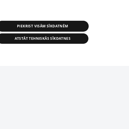
Перепубликация любого материала,
ого на сайте 1188 , возможна
асия редакции сайта 1188.
PIEKRIST VISĀM SĪKDATNĒM
и портала: э-почта -
info@1188.lv
ATSTĀT TEHNISKĀS SĪKDATNES
SIA Helio Media
2004-2026
tīmekļa vietne nevarēs pilnvērtīgi darboties un sniegt