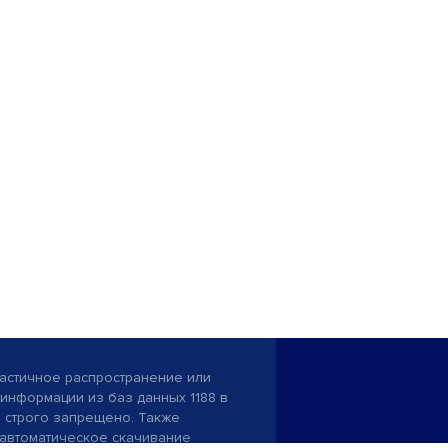
астичное распространение или
информации из баз данных 1188 в
строго запрещено. Также
автоматическое скачивание