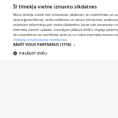
Šī tīmekļa vietne izmanto sīkdatnes
Реклама
Buses, t
interna
Для бизнеса
Mūsu tīmekļa vietnē tiek izmantotas sīkdatnes, lai nodrošinātu un u
Bus tick
satura ģenerēšanai, veiktu reklāmas un satura mērījumus, auditorij
Тарифы
sniedzam informāciju par visām sīkdatnēm, kuras tiek izmantotas mū
Train ti
Политика
interneta vietnes sadaļas. Lietotājam jebkurā brīdī ir iespēja piekrist
конфиденциальности
tās atsaukšana vai mainīšana attiecas uz visām interneta vietnes s
sīkdatņu izmantošanas noteikumos.
Настройки cookie
RĀDĪT VISUS PARTNERUS
(1718) →
Политическая
PIELĀGOT IZVĒLI
реклама
Политика
TEHNISKĀS/OBLIGĀTĀS
STATISTIKAS
M
использования
cookie файлов
Добавление
комментариев
Tehniskās/
Tehniskās/obligātās sīkdatnes nepieciešamas, lai lietotājs varētu brīvi apm
lietotājam nepieciešamo informāciju.
Добавь свое предприятие
Nodrošinātājs
/
Darbības
Nosaukums
Apra
Domēns
ilgums