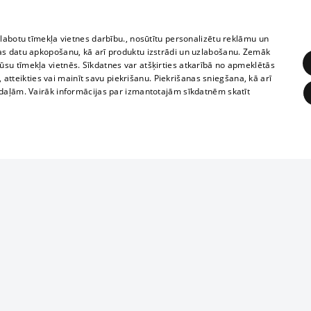
информации. 
rains,
TВ-программа
опубликованн
tional schedules
только с согл
Условия договора
zlabotu tīmekļa vietnes darbību., nosūtītu personalizētu reklāmu un
ets
as datu apkopošanu, kā arī produktu izstrādi un uzlabošanu. Zemāk
360 Ziņas kontakti
su tīmekļa vietnēs. Sīkdatnes var atšķirties atkarībā no apmeklētās
ckets
, atteikties vai mainīt savu piekrišanu. Piekrišanas sniegšana, kā arī
Служба помощ
adaļām. Vairāk informācijas par izmantotajām sīkdatnēm skatīt
Разработано
ĒRĶĒŠANA
FUNKCIONĀLĀS
NEKLASIFICĒTĀS
obligātās
Statistikas
Mērķēšana
Funkcionālās
Neklasificētās
eklēt un pārlūkot tīmekļa vietni un izmantot tās piedāvātās iespējas. Bez šīm sīkdatnēm 
Если твоего предприятия нет в нашей
базе данных, заполни простую форму .
ksts