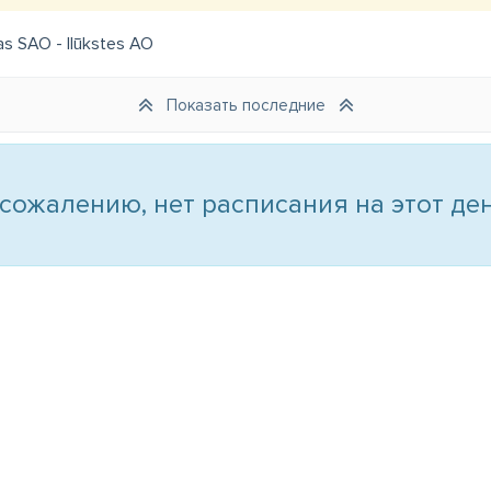
s SAO - Ilūkstes AO
Показать последние
 сожалению, нет расписания на этот ден