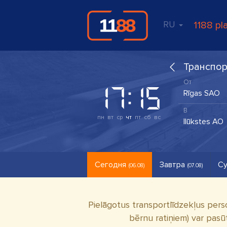
RU
1188 pl
Транспор
пн
вт
ср
чт
пт
сб
вс
Сегодня
Завтра
Су
(06.08)
(07.08)
Pielāgotus transportlīdzekļus pers
bērnu ratiņiem) var pasū