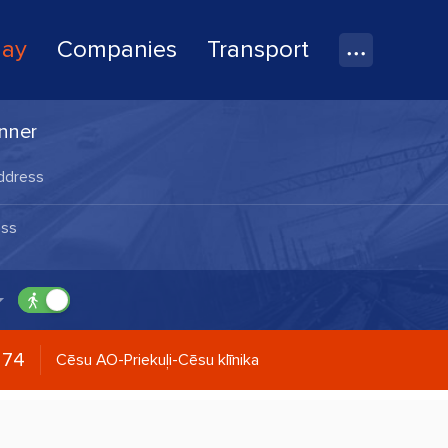
lay
Companies
Transport
nner
274
Cēsu AO-Priekuļi-Cēsu klīnika