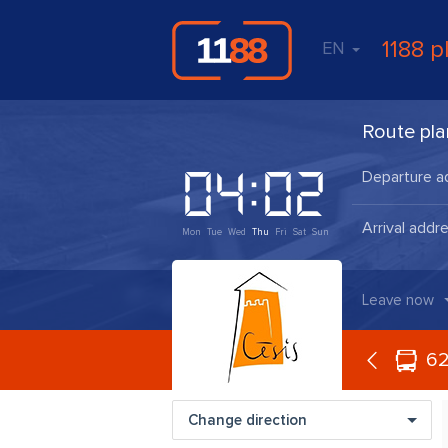
1188 p
EN
Route pla
Mon
Tue
Wed
Thu
Fri
Sat
Sun
Leave now
6
Change direction