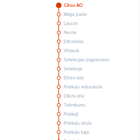
Cēsu AO
Maija parks
Lauciņi
Neste
Dārznieks
Vīņaudi
Selekcijas pagrieziens
Selekcija
Elites iela
Priekuļu vidusskola
Dārza iela
Tehnikums
Priekuļi
Priekuļu skola
Priekuļu kapi