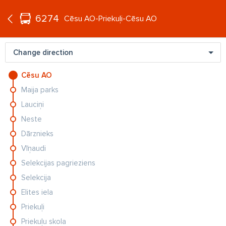
°C
+27
6274
EN
Cēsu AO-Priekuļi-Cēsu AO
Change direction
Cēsu AO
Maija parks
Lauciņi
Neste
Dārznieks
CIEMOS
ZI
FOTO: Vieta romantikai un ballītēm. Kā Andrejeva un
Ja
Vīņaudi
Aišpurs...
kļ
Selekcijas pagrieziens
Selekcija
Elites iela
Priekuļi
Priekuļu skola