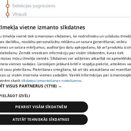
Selekcijas pagrieziens
Vīņaudi
Dārznieks
 tīmekļa vietne izmanto sīkdatnes
Neste
 tīmekļa vietnē tiek izmantotas sīkdatnes, lai nodrošinātu un uzlabotu tīmek
Lauciņi
nes darbību., nosūtītu personalizētu reklāmu un satura ģenerēšanai, veiktu
āmas un satura mērījumus, auditorijas datu apkopošanu, kā arī produktu izst
Cēsu AO
zlabošanu. Zemāk sniedzam informāciju par visām sīkdatnēm, kuras tiek
ntotas mūsu tīmekļa vietnēs. Sīkdatnes var atšķirties atkarībā no apmeklētā
rneta vietnes sadaļas. Lietotājam jebkurā brīdī ir iespēja piekrist, atteikties va
īt savu piekrišanu. Piekrišanas sniegšana, kā arī tās atsaukšana vai mainīša
ecas uz visām interneta vietnes sadaļām. Vairāk informācijas par izmantotaj
atnēm skatīt
sīkdatņu izmantošanas noteikumos.
ĪT VISUS PARTNERUS
(1718) →
PIELĀGOT IZVĒLI
PIEKRIST VISĀM SĪKDATNĒM
CIEMOS
ZIŅ
i
FOTO: Vieta romantikai un ballītēm. Kā Andrejeva un
Jau
ATSTĀT TEHNISKĀS SĪKDATNES
Stops
Times
Map
Aišpurs...
taga