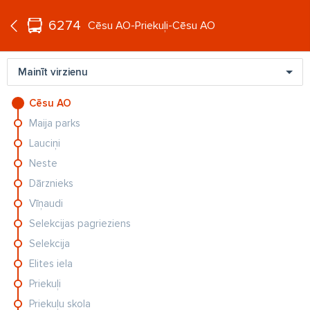
°C
+21
6274
LV
Cēsu AO-Priekuļi-Cēsu AO
Mainīt virzienu
Cēsu AO
Maija parks
Lauciņi
Neste
Dārznieks
CIEMOS
VI
FOTO: Vieta romantikai un ballītēm. Kā Andrejeva un
Ko
Vīņaudi
Aišpurs...
Bē
Selekcijas pagrieziens
Selekcija
Elites iela
Priekuļi
Priekuļu skola