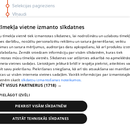
Selekcijas pagrieziens
Vīņaudi
Dārznieks
 tīmekļa vietne izmanto sīkdatnes
Neste
 tīmekļa vietnē tiek izmantotas sīkdatnes, lai nodrošinātu un uzlabotu tīmek
Lauciņi
nes darbību., nosūtītu personalizētu reklāmu un satura ģenerēšanai, veiktu
āmas un satura mērījumus, auditorijas datu apkopošanu, kā arī produktu izst
Cēsu AO
zlabošanu. Zemāk sniedzam informāciju par visām sīkdatnēm, kuras tiek
ntotas mūsu tīmekļa vietnēs. Sīkdatnes var atšķirties atkarībā no apmeklētā
rneta vietnes sadaļas. Lietotājam jebkurā brīdī ir iespēja piekrist, atteikties va
īt savu piekrišanu. Piekrišanas sniegšana, kā arī tās atsaukšana vai mainīša
ecas uz visām interneta vietnes sadaļām. Vairāk informācijas par izmantotaj
atnēm skatīt
sīkdatņu izmantošanas noteikumos.
ĪT VISUS PARTNERUS
(1718) →
Krievijas Valsts domē ārdās pēc
Laimas Vaikules apņēmības
PIELĀGOT IZVĒLI
ņemt rokā automātu
PIEKRIST VISĀM SĪKDATNĒM
VIDEO: Ukrainas droni pārvērš
ATSTĀT TEHNISKĀS SĪKDATNES
Pieturas
Laiki
Karte
Krievijas apgādes maršrutu uz
Krimu par riska zonu, tie