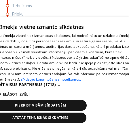
Tehnikums
Priekuļi
Priekuļu skola
 tīmekļa vietne izmanto sīkdatnes
Selekcijas pagrieziens
 tīmekļa vietnē tiek izmantotas sīkdatnes, lai nodrošinātu un uzlabotu tīmek
Vīņaudi
nes darbību., nosūtītu personalizētu reklāmu un satura ģenerēšanai, veiktu
āmas un satura mērījumus, auditorijas datu apkopošanu, kā arī produktu izst
Dārznieks
zlabošanu. Zemāk sniedzam informāciju par visām sīkdatnēm, kuras tiek
Neste
ntotas mūsu tīmekļa vietnēs. Sīkdatnes var atšķirties atkarībā no apmeklētā
rneta vietnes sadaļas. Lietotājam jebkurā brīdī ir iespēja piekrist, atteikties va
Lauciņi
īt savu piekrišanu. Piekrišanas sniegšana, kā arī tās atsaukšana vai mainīša
Cēsu AO
ecas uz visām interneta vietnes sadaļām. Vairāk informācijas par izmantotaj
atnēm skatīt
sīkdatņu izmantošanas noteikumos.
ĪT VISUS PARTNERUS
(1718) →
PIELĀGOT IZVĒLI
PIEKRIST VISĀM SĪKDATNĒM
ATSTĀT TEHNISKĀS SĪKDATNES
Stops
Times
Map