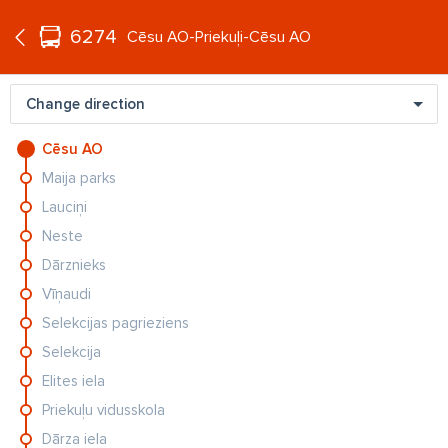
°C
+19
6274
EN
Cēsu AO-Priekuļi-Cēsu AO
Change direction
Cēsu AO
Maija parks
Lauciņi
Neste
Dārznieks
ZIŅAS
C
Jauns pavērsiens grupā Duets Sandra. Par solisti tagad
FO
Vīņaudi
kļuvu...
Ai
Selekcijas pagrieziens
Selekcija
Elites iela
Priekuļu vidusskola
Dārza iela