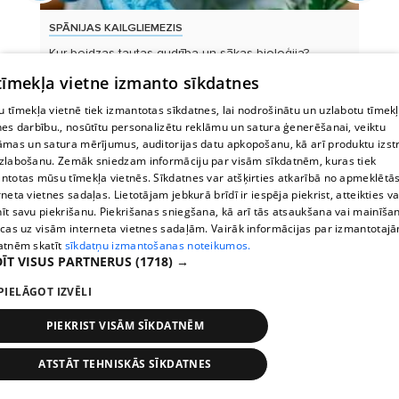
SPĀNIJAS KAILGLIEMEZIS
ZIŅ
i
Kur beidzas tautas gudrība un sākas bioloģija?
Jau
Septiņi mīti,...
taga
 tīmekļa vietne izmanto sīkdatnes
 tīmekļa vietnē tiek izmantotas sīkdatnes, lai nodrošinātu un uzlabotu tīmek
nes darbību., nosūtītu personalizētu reklāmu un satura ģenerēšanai, veiktu
āmas un satura mērījumus, auditorijas datu apkopošanu, kā arī produktu izst
zlabošanu. Zemāk sniedzam informāciju par visām sīkdatnēm, kuras tiek
ntotas mūsu tīmekļa vietnēs. Sīkdatnes var atšķirties atkarībā no apmeklētā
rneta vietnes sadaļas. Lietotājam jebkurā brīdī ir iespēja piekrist, atteikties va
īt savu piekrišanu. Piekrišanas sniegšana, kā arī tās atsaukšana vai mainīša
ecas uz visām interneta vietnes sadaļām. Vairāk informācijas par izmantotaj
atnēm skatīt
sīkdatņu izmantošanas noteikumos.
ĪT VISUS PARTNERUS
(1718) →
PIELĀGOT IZVĒLI
PIEKRIST VISĀM SĪKDATNĒM
ATSTĀT TEHNISKĀS SĪKDATNES
Stops
Times
Map