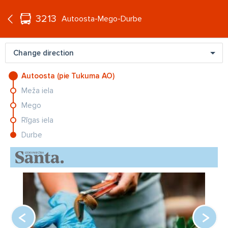
°C
+23
3213
EN
Autoosta-Mego-Durbe
Change direction
Autoosta (pie Tukuma AO)
Meža iela
Sievietes, kas uzaugušas 1970. un
Mego
1980. gados, mierīgi izturas pret 8
lietām, kas izved no pacietības
Rīgas iela
jaunāko paaudzi
Durbe
Rūgtā patiesība: vai šie populārie
veselības "brīnumlīdzekļi" ir veltīga
naudas izšķiešana?