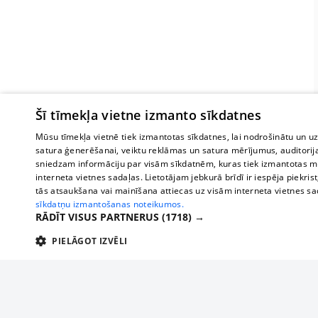
Šī tīmekļa vietne izmanto sīkdatnes
Mūsu tīmekļa vietnē tiek izmantotas sīkdatnes, lai nodrošinātu un u
satura ģenerēšanai, veiktu reklāmas un satura mērījumus, auditorij
sniedzam informāciju par visām sīkdatnēm, kuras tiek izmantotas mū
interneta vietnes sadaļas. Lietotājam jebkurā brīdī ir iespēja piekrist
tās atsaukšana vai mainīšana attiecas uz visām interneta vietnes s
sīkdatņu izmantošanas noteikumos.
RĀDĪT VISUS PARTNERUS
(1718) →
PIELĀGOT IZVĒLI
TEHNISKĀS/OBLIGĀTĀS
STATISTIKAS
M