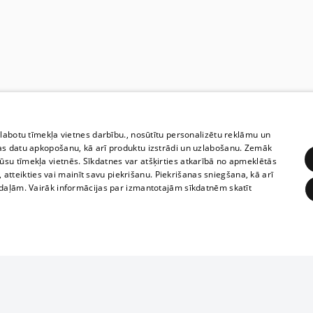
Timetable for stop -
Durbe
zlabotu tīmekļa vietnes darbību., nosūtītu personalizētu reklāmu un
Working Days
as datu apkopošanu, kā arī produktu izstrādi un uzlabošanu. Zemāk
su tīmekļa vietnēs. Sīkdatnes var atšķirties atkarībā no apmeklētās
, atteikties vai mainīt savu piekrišanu. Piekrišanas sniegšana, kā arī
10
adaļām. Vairāk informācijas par izmantotajām sīkdatnēm skatīt
20
“Viņus pataisa par briesmīgiem
zvēriem.” “Modra olu” saimnieks pēc
ĒRĶĒŠANA
FUNKCIONĀLĀS
NEKLASIFICĒTĀS
tiesas apšauba versiju, kuras dēļ tika
nošauti viņa suņi