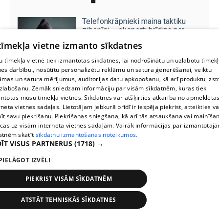
Telefonkrāpnieki maina taktiku
zibenīgi – eksperti brīdina par
jaunu tendenci
 tīmekļa vietne izmanto sīkdatnes
 tīmekļa vietnē tiek izmantotas sīkdatnes, lai nodrošinātu un uzlabotu tīmek
nes darbību., nosūtītu personalizētu reklāmu un satura ģenerēšanai, veiktu
Latvija izdevusi Lielbritānijai
āmas un satura mērījumus, auditorijas datu apkopošanu, kā arī produktu izst
Dolāru Aleksanderu, kuru tiesā
zlabošanu. Zemāk sniedzam informāciju par visām sīkdatnēm, kuras tiek
par maza puikas nāvējošu
sabraukšanu
ntotas mūsu tīmekļa vietnēs. Sīkdatnes var atšķirties atkarībā no apmeklētā
rneta vietnes sadaļas. Lietotājam jebkurā brīdī ir iespēja piekrist, atteikties va
īt savu piekrišanu. Piekrišanas sniegšana, kā arī tās atsaukšana vai mainīša
ecas uz visām interneta vietnes sadaļām. Vairāk informācijas par izmantotaj
atnēm skatīt
sīkdatņu izmantošanas noteikumos.
ĪT VISUS PARTNERUS
(1718) →
PIELĀGOT IZVĒLI
PIEKRIST VISĀM SĪKDATNĒM
ATSTĀT TEHNISKĀS SĪKDATNES
Stops
Times
Map