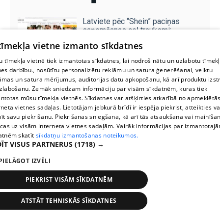
Latviete pēc “Shein” paciņas
saņemšanas ceļ trauksmi:
ģimene saskārusies ar smagām
 tīmekļa vietne izmanto sīkdatnes
veselības problēmām
 tīmekļa vietnē tiek izmantotas sīkdatnes, lai nodrošinātu un uzlabotu tīmek
nes darbību., nosūtītu personalizētu reklāmu un satura ģenerēšanai, veiktu
Ko dzert, lai mazinātu iekaisumu
āmas un satura mērījumus, auditorijas datu apkopošanu, kā arī produktu izst
organismā: uztura speciālisti
zlabošanu. Zemāk sniedzam informāciju par visām sīkdatnēm, kuras tiek
nosauc dzērienu Nr. 1
ntotas mūsu tīmekļa vietnēs. Sīkdatnes var atšķirties atkarībā no apmeklētā
rneta vietnes sadaļas. Lietotājam jebkurā brīdī ir iespēja piekrist, atteikties va
īt savu piekrišanu. Piekrišanas sniegšana, kā arī tās atsaukšana vai mainīša
ecas uz visām interneta vietnes sadaļām. Vairāk informācijas par izmantotaj
atnēm skatīt
sīkdatņu izmantošanas noteikumos.
ĪT VISUS PARTNERUS
(1718) →
PIELĀGOT IZVĒLI
PIEKRIST VISĀM SĪKDATNĒM
ATSTĀT TEHNISKĀS SĪKDATNES
Pieturas
Laiki
Karte