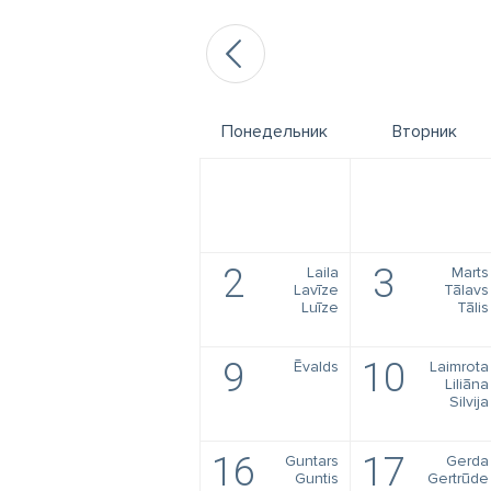
Понедельник
Вторник
2
3
Laila
Marts
Lavīze
Tālavs
Luīze
Tālis
9
10
Ēvalds
Laimrota
Liliāna
Silvija
16
17
Guntars
Gerda
Guntis
Gertrūde