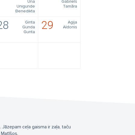
Una
Gabriels
Unigunde
Tamāra
Benedikta
28
29
Ginta
Agija
Gunda
Aldonis
Gunta
. Jāzepam ceļa gaisma ir zaļa, taču
 Matīšos.