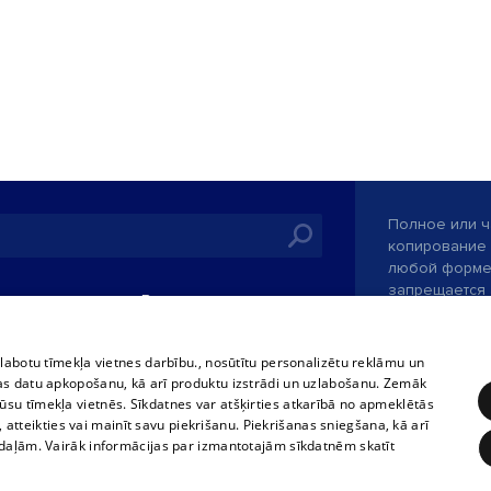
Полное или ч
копирование 
любой форме 
запрещается 
иятия
В кинотеатрах
информации. 
rains,
TВ-программа
опубликованн
tional schedules
только с согл
Условия договора
zlabotu tīmekļa vietnes darbību., nosūtītu personalizētu reklāmu un
ets
as datu apkopošanu, kā arī produktu izstrādi un uzlabošanu. Zemāk
360 Ziņas kontakti
su tīmekļa vietnēs. Sīkdatnes var atšķirties atkarībā no apmeklētās
ckets
, atteikties vai mainīt savu piekrišanu. Piekrišanas sniegšana, kā arī
Служба помощ
adaļām. Vairāk informācijas par izmantotajām sīkdatnēm skatīt
Разработано