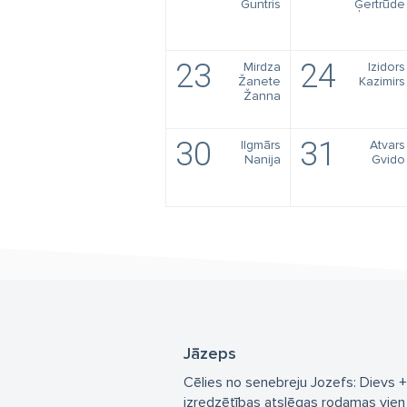
Guntris
Ģertrūde
23
24
Mirdza
Izidors
Žanete
Kazimirs
Žanna
30
31
Ilgmārs
Atvars
Nanija
Gvido
Jāzeps
Cēlies no senebreju Jozefs: Dievs + 
izredzētības atslēgas rodamas vien 