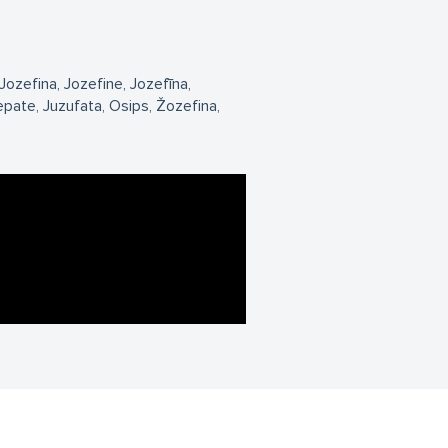
Jozefina
Jozefine
Jozefīna
epate
Juzufata
Osips
Žozefina