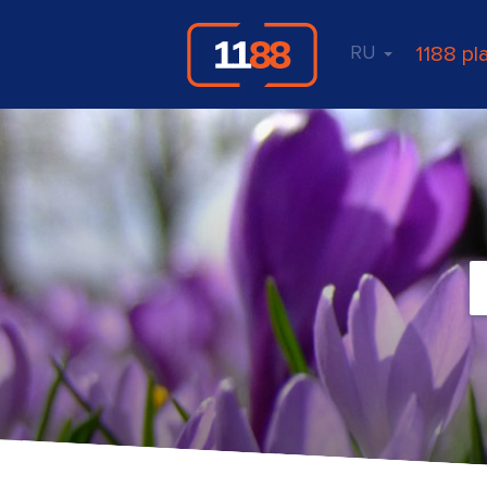
RU
1188 pl