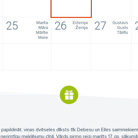
25
26
27
Marita
Eiženija
Gustavs
Māra
Ženija
Gusts
Mārīte
Tālrīts
Mare
papildināt. viņas dvēseles dīksts tīk Debesu un Elles saimniekiem
nerimtīgu meklējumu cīņā. Vārds pirmo reizi manīts 17. gs. sākumā