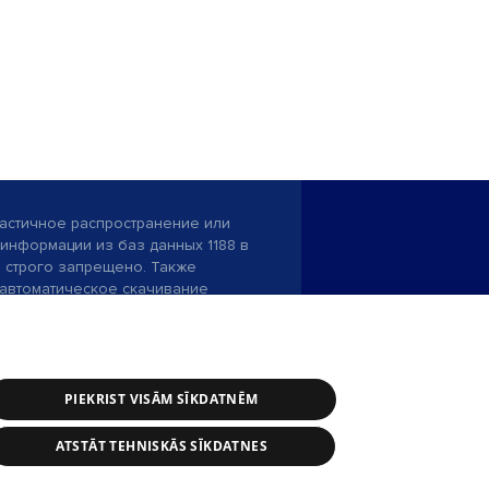
астичное распространение или
информации из баз данных 1188 в
строго запрещено. Также
автоматическое скачивание
Перепубликация любого материала,
ого на сайте 1188 , возможна
асия редакции сайта 1188.
PIEKRIST VISĀM SĪKDATNĒM
и портала: э-почта -
info@1188.lv
ATSTĀT TEHNISKĀS SĪKDATNES
SIA Helio Media
2004-2026