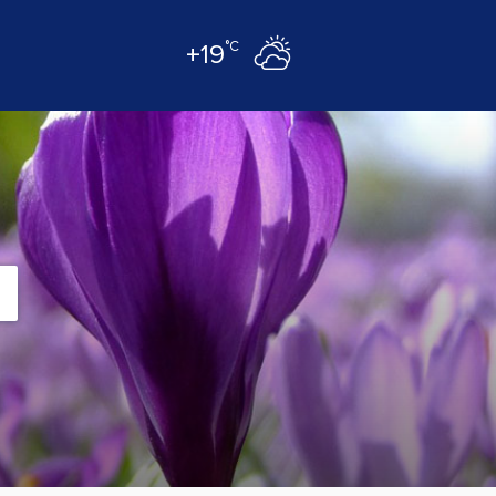
°C
+19