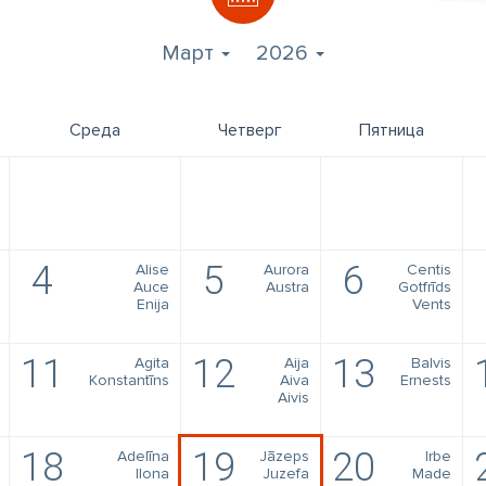
Март
2026
Среда
Четверг
Пятница
4
5
6
Alise
Aurora
Centis
Auce
Austra
Gotfrīds
Enija
Vents
11
12
13
Agita
Aija
Balvis
Konstantīns
Aiva
Ernests
Aivis
18
19
20
Adelīna
Jāzeps
Irbe
Ilona
Juzefa
Made