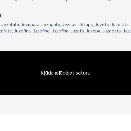
н
Jezufata
Jezupata
Jezupate
Jezups
Jēzups
Jozefa
Jozefata
zefate
Juzefina
Juzefine
Juzefīna
Juzefs
Juzepa
Juzepata
Juz
Kļūda ielādējot saturu