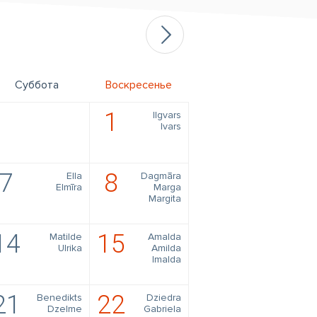
Суббота
Воскресенье
1
Ilgvars
Ivars
7
8
Ella
Dagmāra
Elmīra
Marga
Margita
14
15
Matilde
Amalda
Ulrika
Amilda
Imalda
21
22
Benedikts
Dziedra
Dzelme
Gabriela