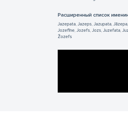
Расширенный список имени
Jazepata
Jazeps
Jazupata
Jāzepa
Jozefīne
Jozefs
Jozs
Juzefata
Ju
Žozefs