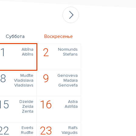
Суббота
Воскресенье
1
2
Albīna
Normunds
Albīns
Stefans
8
9
Mudīte
Genoveva
Vladislava
Madara
Vladislavs
Genovefa
15
16
Dzelde
Astra
Zelda
Astrīda
Zenta
22
23
Everts
Ralfs
Rudīte
Valgudis