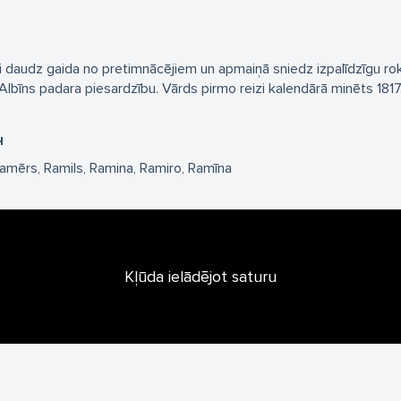
gi daudz gaida no pretimnācējiem un apmaiņā sniedz izpalīdzīgu rok
lbīns padara piesardzību. Vārds pirmo reizi kalendārā minēts 1817.
н
amērs
Ramils
Ramina
Ramiro
Ramīna
Kļūda ielādējot saturu