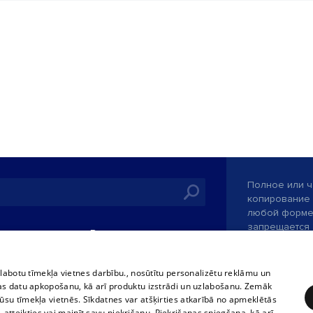
Полное или ч
копирование 
любой форме 
запрещается 
иятия
В кинотеатрах
информации. 
rains,
TВ-программа
опубликованн
tional schedules
только с согл
Условия договора
zlabotu tīmekļa vietnes darbību., nosūtītu personalizētu reklāmu un
ets
as datu apkopošanu, kā arī produktu izstrādi un uzlabošanu. Zemāk
360 Ziņas kontakti
su tīmekļa vietnēs. Sīkdatnes var atšķirties atkarībā no apmeklētās
ckets
, atteikties vai mainīt savu piekrišanu. Piekrišanas sniegšana, kā arī