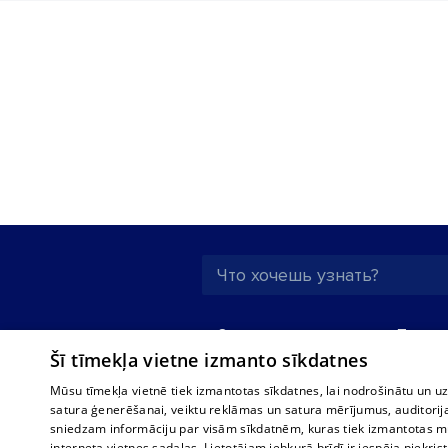
О нас
Предпр
Šī tīmekļa vietne izmanto sīkdatnes
Реклама
Buses, t
interna
Для бизнеса
Mūsu tīmekļa vietnē tiek izmantotas sīkdatnes, lai nodrošinātu un u
Bus tick
satura ģenerēšanai, veiktu reklāmas un satura mērījumus, auditorij
Тарифы
sniedzam informāciju par visām sīkdatnēm, kuras tiek izmantotas mū
Train ti
Политика
interneta vietnes sadaļas. Lietotājam jebkurā brīdī ir iespēja piekrist