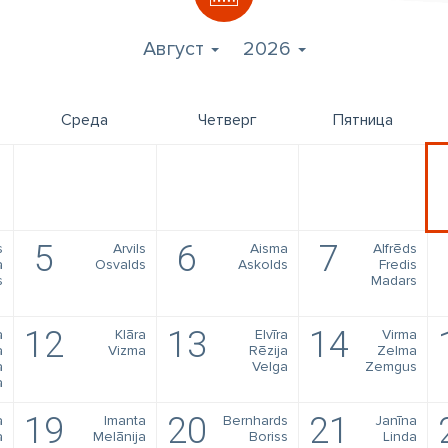
Август
2026
Среда
Четверг
Пятница
5
6
7
s
Arvils
Aisma
Alfrēds
a
Osvalds
Askolds
Fredis
s
Madars
12
13
14
a
Klāra
Elvīra
Virma
a
Vizma
Rēzija
Zelma
a
Velga
Zemgus
a
19
20
21
a
Imanta
Bernhards
Janīna
a
Melānija
Boriss
Linda