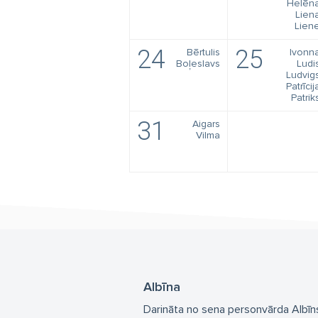
Helēn
Lien
Lien
24
25
Bērtulis
Ivonn
Boļeslavs
Ludi
Ludvig
Patrīcij
Patrik
31
Aigars
Vilma
Albīna
Darināta no sena personvārda Albīns