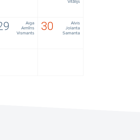
Vitālijs
29
30
Aiga
Alvis
Armīns
Jolanta
Vismants
Samanta