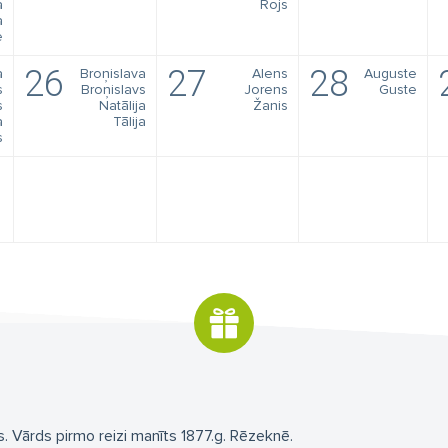
a
Rojs
a
e
26
27
28
a
Broņislava
Alens
Auguste
s
Broņislavs
Jorens
Guste
s
Natālija
Žanis
a
Tālija
s
. Vārds pirmo reizi manīts 1877.g. Rēzeknē.