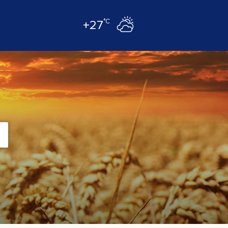
°C
+27