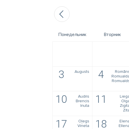
Понедельник
Вторник
3
4
Augusts
Romān
Romuald
Romuald
10
11
Audris
Lieg
Brencis
Olg
Inuta
Zigit
Zit
17
18
Oļegs
Elen
Vineta
Ellen