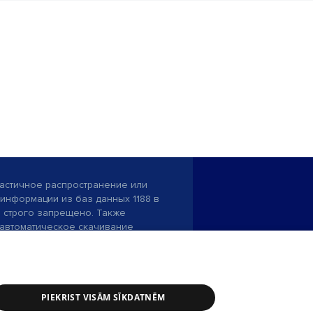
астичное распространение или
информации из баз данных 1188 в
строго запрещено. Также
автоматическое скачивание
Перепубликация любого материала,
ого на сайте 1188 , возможна
асия редакции сайта 1188.
PIEKRIST VISĀM SĪKDATNĒM