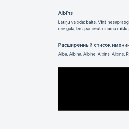
Albīns
Latīņu valodā: balts. Viņš nesaprātī
nav gala, bet par neatminamu mīklu A
Расширенный список имени
Alba
Albina
Albine
Albins
Albīne
R