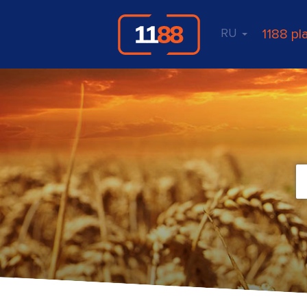
RU
1188 pl