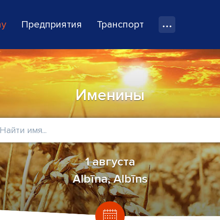
ay
Предприятия
Транспорт
Именины
1 августа
Albīna, Albīns