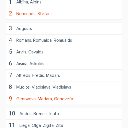
1
Albīna
Albīns
2
Normunds
Stefans
3
Augusts
4
Romāns
Romualda
Romualds
5
Arvils
Osvalds
6
Aisma
Askolds
7
Alfrēds
Fredis
Madars
8
Mudīte
Vladislava
Vladislavs
9
Genoveva
Madara
Genovefa
10
Audris
Brencis
Inuta
11
Liega
Olga
Zigita
Zita