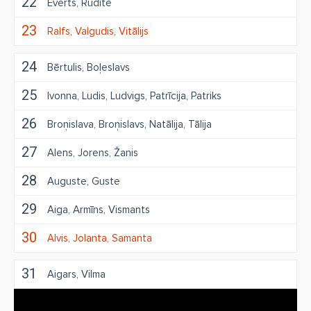
22
Everts
Rudīte
23
Ralfs
Valgudis
Vitālijs
24
Bērtulis
Boļeslavs
25
Ivonna
Ludis
Ludvigs
Patrīcija
Patriks
26
Broņislava
Broņislavs
Natālija
Tālija
27
Alens
Jorens
Žanis
28
Auguste
Guste
29
Aiga
Armīns
Vismants
30
Alvis
Jolanta
Samanta
31
Aigars
Vilma