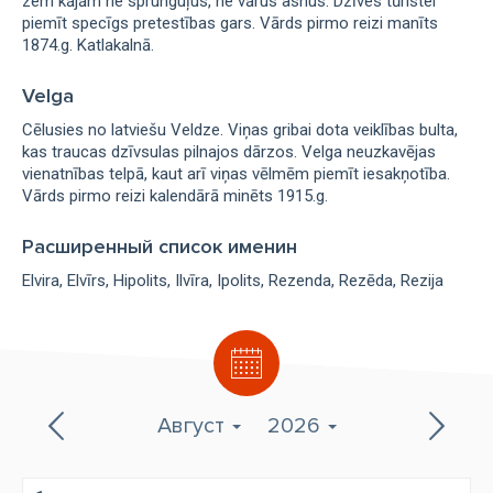
zem kājām ne sprunguļus, ne vārus asnus. Dzīves tūristei
piemīt specīgs pretestības gars. Vārds pirmo reizi manīts
1874.g. Katlakalnā.
Velga
Cēlusies no latviešu Veldze. Viņas gribai dota veiklības bulta,
kas traucas dzīvsulas pilnajos dārzos. Velga neuzkavējas
vienatnības telpā, kaut arī viņas vēlmēm piemīt iesakņotība.
Vārds pirmo reizi kalendārā minēts 1915.g.
Расширенный список именин
Elvira
Elvīrs
Hipolits
Ilvīra
Ipolits
Rezenda
Rezēda
Rezija
Август
2026