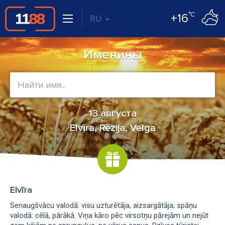
°C
+16
RU
Именины
13 августа
Elvīra, Rēzija, Velga
Elvīra
Senaugšvācu valodā: visu uzturētāja, aizsargātāja; spāņu
valodā: cēlā, pārākā. Viņa kāro pēc virsotņu pārejām un nejūt