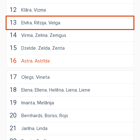
12
Klāra
Vizma
13
Elvīra
Rēzija
Velga
14
Virma
Zelma
Zemgus
15
Dzelde
Zelda
Zenta
16
Astra
Astrīda
17
Oļegs
Vineta
18
Elena
Ellena
Helēna
Liena
Liene
19
Imanta
Melānija
20
Bernhards
Boriss
Rojs
21
Janīna
Linda