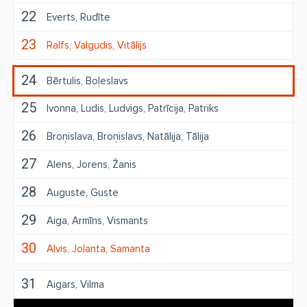
22
Everts
Rudīte
23
Ralfs
Valgudis
Vitālijs
24
Bērtulis
Boļeslavs
25
Ivonna
Ludis
Ludvigs
Patrīcija
Patriks
26
Broņislava
Broņislavs
Natālija
Tālija
27
Alens
Jorens
Žanis
28
Auguste
Guste
29
Aiga
Armīns
Vismants
30
Alvis
Jolanta
Samanta
31
Aigars
Vilma