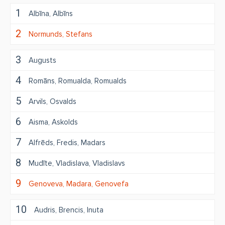
1
Albīna
Albīns
2
Normunds
Stefans
3
Augusts
4
Romāns
Romualda
Romualds
5
Arvils
Osvalds
6
Aisma
Askolds
7
Alfrēds
Fredis
Madars
8
Mudīte
Vladislava
Vladislavs
9
Genoveva
Madara
Genovefa
10
Audris
Brencis
Inuta