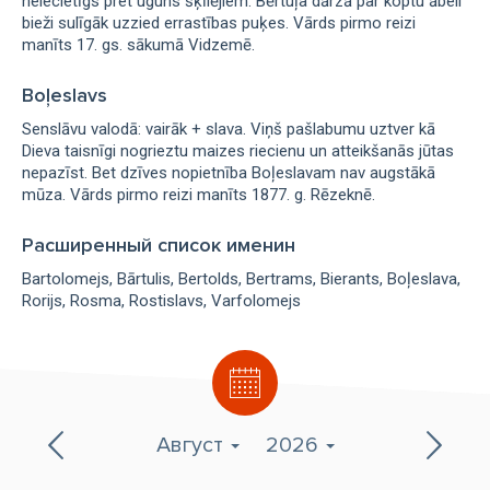
neiecietīgs pret uguns šķīlējiem. Bērtuļa dārzā par koptu ābeli
bieži sulīgāk uzzied errastības puķes. Vārds pirmo reizi
manīts 17. gs. sākumā Vidzemē.
Boļeslavs
Senslāvu valodā: vairāk + slava. Viņš pašlabumu uztver kā
Dieva taisnīgi nogrieztu maizes riecienu un atteikšanās jūtas
nepazīst. Bet dzīves nopietnība Boļeslavam nav augstākā
mūza. Vārds pirmo reizi manīts 1877. g. Rēzeknē.
Расширенный список именин
Bartolomejs
Bārtulis
Bertolds
Bertrams
Bierants
Boļeslava
Rorijs
Rosma
Rostislavs
Varfolomejs
Август
2026