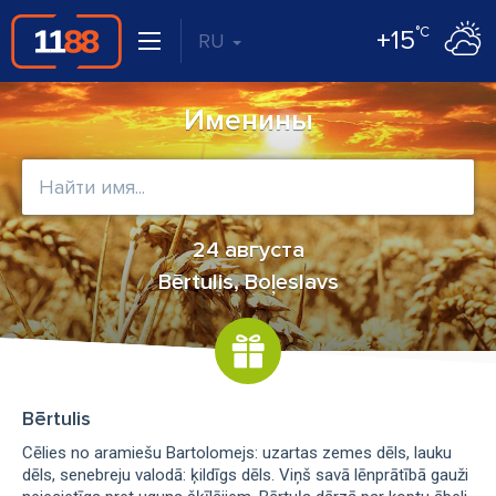
°C
+15
RU
Именины
24 августа
Bērtulis, Boļeslavs
Bērtulis
Cēlies no aramiešu Bartolomejs: uzartas zemes dēls, lauku
dēls, senebreju valodā: ķildīgs dēls. Viņš savā lēnprātībā gauži