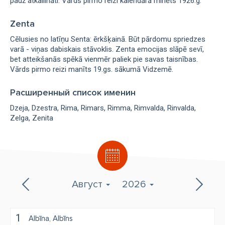
pauž atkailināti. Vārds pirmo reizi kalendārā minēts 1926.g.
Zenta
Cēlusies no latīņu Senta: ērkšķainā. Būt pārdomu spriedzes
varā - viņas dabiskais stāvoklis. Zenta emocijas slāpē sevī,
bet atteikšanās spēkā vienmēr paliek pie savas taisnības.
Vārds pirmo reizi manīts 19.gs. sākumā Vidzemē.
Расширенный список именин
Dzeja
Dzestra
Rima
Rimars
Rimma
Rimvalda
Rinvalda
Zelga
Zenita
Август
2026
1
Albīna
Albīns