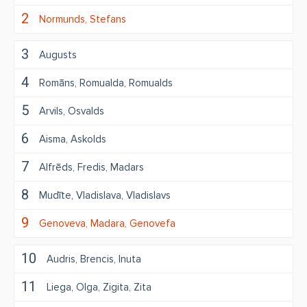
2
Normunds
Stefans
3
Augusts
4
Romāns
Romualda
Romualds
5
Arvils
Osvalds
6
Aisma
Askolds
7
Alfrēds
Fredis
Madars
8
Mudīte
Vladislava
Vladislavs
9
Genoveva
Madara
Genovefa
10
Audris
Brencis
Inuta
11
Liega
Olga
Zigita
Zita