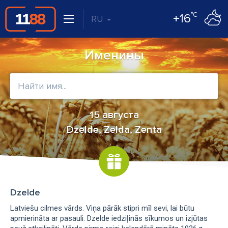
°C
+16
RU
Именины
15 августа
Dzelde, Zelda, Zenta
Dzelde
Latviešu cilmes vārds. Viņa pārāk stipri mīl sevi, lai būtu
apmierināta ar pasauli. Dzelde iedziļinās sīkumos un izjūtas