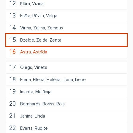
12
Klāra
Vizma
13
Elvīra
Rēzija
Velga
14
Virma
Zelma
Zemgus
15
Dzelde
Zelda
Zenta
16
Astra
Astrīda
17
Oļegs
Vineta
18
Elena
Ellena
Helēna
Liena
Liene
19
Imanta
Melānija
20
Bernhards
Boriss
Rojs
21
Janīna
Linda
22
Everts
Rudīte