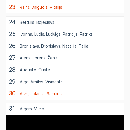
23
Ralfs
Valgudis
Vitālijs
24
Bērtulis
Boļeslavs
25
Ivonna
Ludis
Ludvigs
Patrīcija
Patriks
26
Broņislava
Broņislavs
Natālija
Tālija
27
Alens
Jorens
Žanis
28
Auguste
Guste
29
Aiga
Armīns
Vismants
30
Alvis
Jolanta
Samanta
31
Aigars
Vilma