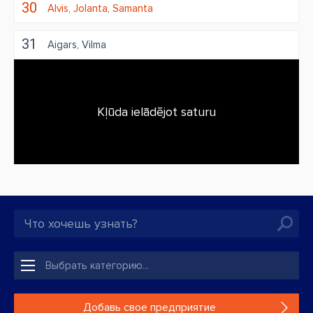
30
Alvis
Jolanta
Samanta
31
Aigars
Vilma
Kļūda ielādējot saturu
Добавь свое предприятие