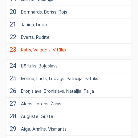
20
Bernhards
Boriss
Rojs
21
Janīna
Linda
22
Everts
Rudīte
23
Ralfs
Valgudis
Vitālijs
24
Bērtulis
Boļeslavs
25
Ivonna
Ludis
Ludvigs
Patrīcija
Patriks
26
Broņislava
Broņislavs
Natālija
Tālija
27
Alens
Jorens
Žanis
28
Auguste
Guste
29
Aiga
Armīns
Vismants