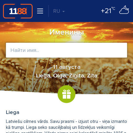
°C
+21
RU
Именины
11 августа
Liega, Olga, Zigita, Zita
Liega
Latviešu cilmes vārds. Savu prasmi - izjust otru - viņa izmanto
kā trumpi. Liega seko saucējbalsij un līdzekļus veiksmīgi