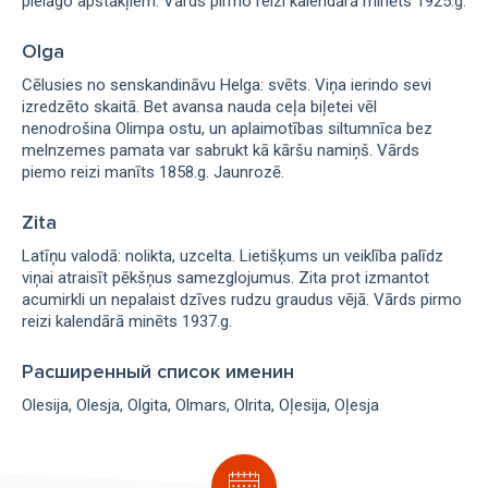
pielāgo apstākļiem. Vārds pirmo reizi kalendārā minēts 1925.g.
Olga
Cēlusies no senskandināvu Helga: svēts. Viņa ierindo sevi
izredzēto skaitā. Bet avansa nauda ceļa biļetei vēl
nenodrošina Olimpa ostu, un aplaimotības siltumnīca bez
melnzemes pamata var sabrukt kā kāršu namiņš. Vārds
piemo reizi manīts 1858.g. Jaunrozē.
Zita
Latīņu valodā: nolikta, uzcelta. Lietišķums un veiklība palīdz
viņai atraisīt pēkšņus samezglojumus. Zita prot izmantot
acumirkli un nepalaist dzīves rudzu graudus vējā. Vārds pirmo
reizi kalendārā minēts 1937.g.
Расширенный список именин
Olesija
Olesja
Olgita
Olmars
Olrita
Oļesija
Oļesja