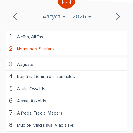
Август
2026
1
Albīna
Albīns
2
Normunds
Stefans
3
Augusts
4
Romāns
Romualda
Romualds
5
Arvils
Osvalds
6
Aisma
Askolds
7
Alfrēds
Fredis
Madars
8
Mudīte
Vladislava
Vladislavs