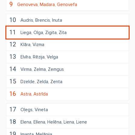
9
Genoveva
Madara
Genovefa
10
Audris
Brencis
Inuta
11
Liega
Olga
Zigita
Zita
12
Klāra
Vizma
13
Elvīra
Rēzija
Velga
14
Virma
Zelma
Zemgus
15
Dzelde
Zelda
Zenta
16
Astra
Astrīda
17
Oļegs
Vineta
18
Elena
Ellena
Helēna
Liena
Liene
19
Imanta
Melānija